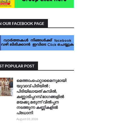
N OUR FACEBOOK PAGE
T POPULAR POST
മെത്താംഫെറ്റാമൈനുമായി
യുവാവ് പിടിയിൽ ;
പിടിയിലായത് കമ്പിൽ,
കണ്ണാടിപ്പറമ്പ് ഭാഗങ്ങളിൽ
മയക്കു മരുന്ന് വിൽപ്പന
നടത്തുന്ന കണ്ണികളിൽ
പ്രധാനി
August 03, 2026