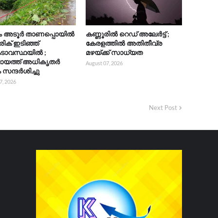
ട്ടം അടൂർ താണപ്പൊയിൽ
കണ്ണൂരിൽ റെഡ് അലേർട്ട് ;
ക് ഇടിഞ്ഞ്
കേരളത്തിൽ അതിതീവ്ര
ാവസ്ഥയിൽ ;
മഴയ്ക്ക് സാധ്യത
ായത്ത്‌ അധികൃതർ
August 07, 2026
 സന്ദർശിച്ചു
7, 2026
Next Post