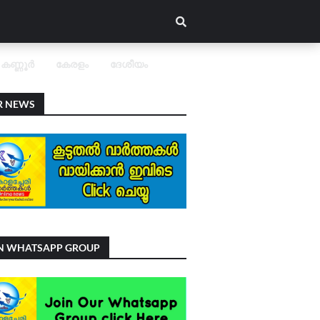
കണ്ണൂർ
കേരളം
ദേശീയം
R NEWS
IN WHATSAPP GROUP