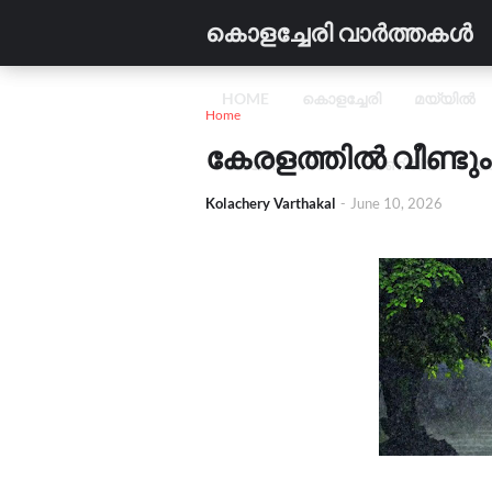
കൊളച്ചേരി വാർത്തകൾ
HOME
കൊളച്ചേരി
മയ്യിൽ
Home
കേരളത്തിൽ വീണ്ടും
വിദ്യാഭ്യാസം
വാണിജ്യം
C
Kolachery Varthakal
-
June 10, 2026