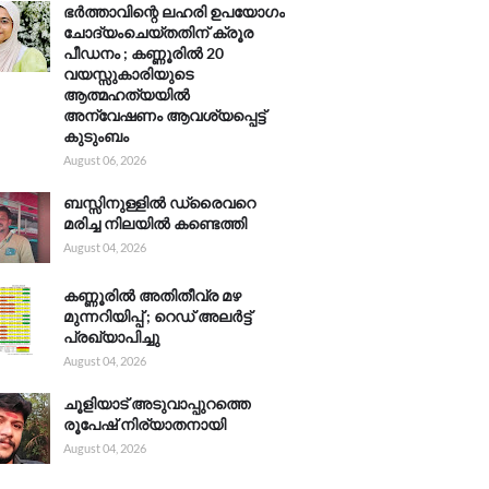
ഭർത്താവിന്റെ ലഹരി ഉപയോഗം
ചോദ്യംചെയ്തതിന് ക്രൂര
പീഡനം ; കണ്ണൂരിൽ 20
വയസ്സുകാരിയുടെ
ആത്മഹത്യയിൽ
അന്വേഷണം ആവശ്യപ്പെട്ട്
കുടുംബം
August 06, 2026
ബസ്സിനുള്ളിൽ ഡ്രൈവറെ
മരിച്ച നിലയിൽ കണ്ടെത്തി
August 04, 2026
കണ്ണൂരിൽ അതിതീവ്ര മഴ
മുന്നറിയിപ്പ് ; റെഡ് അലർട്ട്
പ്രഖ്യാപിച്ചു
August 04, 2026
ചൂളിയാട് അടുവാപ്പുറത്തെ
രൂപേഷ് നിര്യാതനായി
August 04, 2026