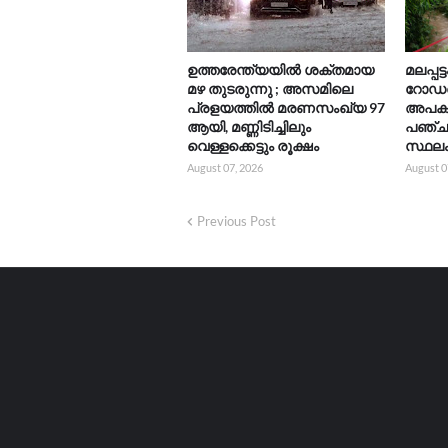
ഉത്തരേന്ത്യയിൽ ശക്തമായ
മലപ്പ
മഴ തുടരുന്നു ; അസമിലെ
റോഡരി
പ്രളയത്തിൽ മരണസംഖ്യ 97
അപകട
ആയി, മണ്ണിടിച്ചിലും
പഞ്ച
വെള്ളക്കെട്ടും രൂക്ഷം
സ്ഥലം
August 07, 2026
August 0
Previous Post