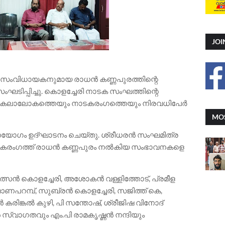
JOI
ും സംവിധായകനുമായ രാധൻ കണ്ണപുരത്തിന്റെ
ടിപ്പിച്ചു. കൊളച്ചേരി നാടക സംഘത്തിന്റെ
ിൽ കലാലോകത്തെയും നാടകരംഗത്തെയും നിരവധിപേർ
MOS
രണയോഗം ഉദ്ഘാടനം ചെയ്തു. ശ്രീധരൻ സംഘമിത്ര
ടകരംഗത്ത് രാധൻ കണ്ണപുരം നൽകിയ സംഭാവനകളെ
വത്സൻ കൊളച്ചേരി, അശോകൻ വള്ളിത്തോട്, പ്രമീള
ഓണപറമ്പ്, സുബ്രൻ കൊളച്ചേരി, സജിത്ത് കെ,
കരിങ്കൽ കുഴി, പി സന്തോഷ്, ശ്രീജിഷ വിനോദ്
ൻ സ്വാഗതവും എം.പി രാമകൃഷ്ണൻ നന്ദിയും