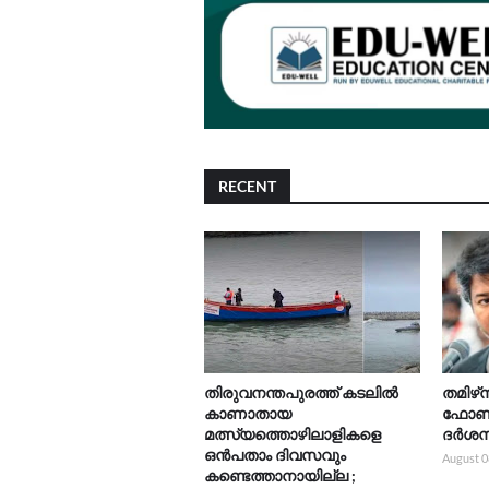
RECENT
തിരുവനന്തപുരത്ത് കടലിൽ
തമിഴ്‌
കാണാതായ
ഫോൺ ന
മത്സ്യത്തൊഴിലാളികളെ
ദർശനത
ഒൻപതാം ദിവസവും
August 0
കണ്ടെത്താനായില്ല ;