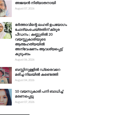
അജയൻ നിര്യാതനായി
August 07, 2026
ഭർത്താവിന്റെ ലഹരി ഉപയോഗം
ചോദ്യംചെയ്തതിന് ക്രൂര
പീഡനം ; കണ്ണൂരിൽ 20
വയസ്സുകാരിയുടെ
ആത്മഹത്യയിൽ
അന്വേഷണം ആവശ്യപ്പെട്ട്
കുടുംബം
August 06, 2026
ബസ്സിനുള്ളിൽ ഡ്രൈവറെ
മരിച്ച നിലയിൽ കണ്ടെത്തി
August 04, 2026
10 വയസുകാരി പനി ബാധിച്ച്
മരണപ്പെട്ടു
August 07, 2026