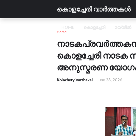
കൊളച്ചേരി വാർത്തകൾ
HOME
കൊളച്ചേരി
മയ്യിൽ
Home
നാടകപ്രവർത്തകൻ 
വിദ്യാഭ്യാസം
വാണിജ്യം
C
കൊളച്ചേരി നാടക സ
അനുസ്മരണ യോഗം സ
Kolachery Varthakal
-
June 28, 2026