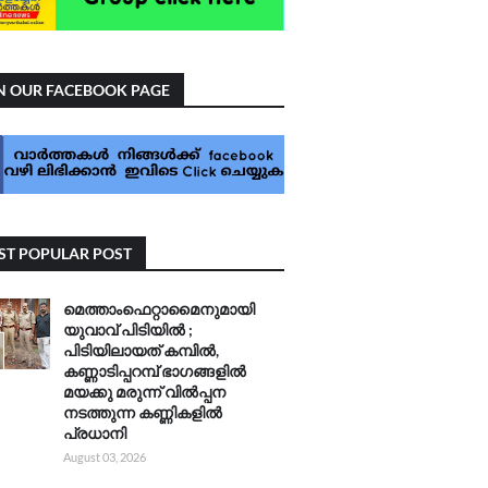
N OUR FACEBOOK PAGE
T POPULAR POST
മെത്താംഫെറ്റാമൈനുമായി
യുവാവ് പിടിയിൽ ;
പിടിയിലായത് കമ്പിൽ,
കണ്ണാടിപ്പറമ്പ് ഭാഗങ്ങളിൽ
മയക്കു മരുന്ന് വിൽപ്പന
നടത്തുന്ന കണ്ണികളിൽ
പ്രധാനി
August 03, 2026