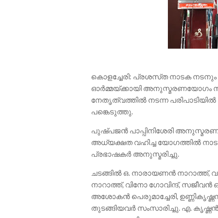
​കൊളച്ചേരി: പ്രശസ്‌ത നാടക നടന
ഓർമ്മയ്ക്കായി അനുസ്മരണയോഗം സംഘ
നേതൃത്വത്തിൽ നടന്ന പരിപാടിയ
പങ്കെടുത്തു.
​പുഷ്പജൻ പാപ്പിനിശേരി അനുസ്മ
അധ്യക്ഷത വഹിച്ച യോഗത്തിൽ നാ
പ്രഭാഷകർ അനുസ്മരിച്ചു.
​ചടങ്ങിൽ ഒ. നാരായണൻ നാറാത്ത്, 
നാറാത്ത്, വിനോ ഗോവിന്ദ്, സജീവൻ 
അശോകൻ പെരുമാച്ചേരി, ഉണ്ണികൃഷ്ണൻ 
തുടങ്ങിയവർ സംസാരിച്ചു. എ. കൃഷ്ണ