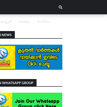
കണ്ണൂർ
കേരളം
ദേശീയം
R NEWS
IN WHATSAPP GROUP