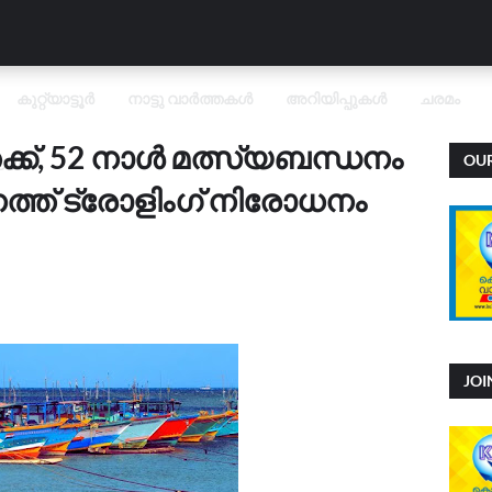
കുറ്റ്യാട്ടൂർ
നാട്ടു വാർത്തകൾ
അറിയിപ്പുകൾ
ചരമം
്ക്, 52 നാൾ മത്സ്യബന്ധനം
OU
OVID
ത്ത് ട്രോളിംഗ് നിരോധനം
JO