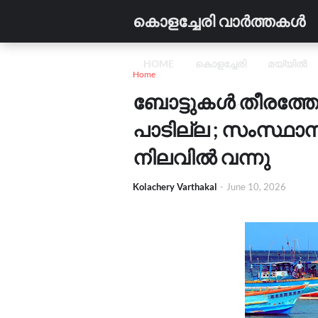
കൊളച്ചേരി വാർത്തകൾ
HOME
കൊളച്ചേരി
മയ്യിൽ
Home
ബോട്ടുകൾ തീരത്തേക
വിദ്യാഭ്യാസം
വാണിജ്യം
C
പാടില്ല ; സംസ്ഥാന
നിലവിൽ വന്നു
Kolachery Varthakal
-
June 10, 2026