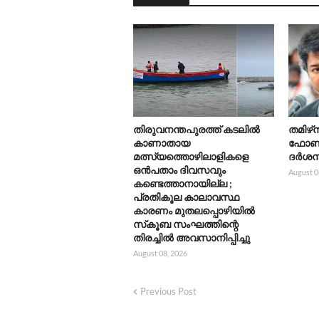
തിരുവനന്തപുരത്ത് കടലിൽ
തമിഴ്‌
കാണാതായ
ഫോൺ ന
മത്സ്യത്തൊഴിലാളികളെ
ദർശനത
ഒൻപതാം ദിവസവും
August 0
കണ്ടെത്താനായില്ല ;
പ്രതികൂല കാലാവസ്ഥ
കാരണം മുതലപ്പൊഴിയിൽ
സ്‌കൂബ സംഘത്തിന്റെ
തിരച്ചിൽ അവസാനിപ്പിച്ചു
August 08, 2026
Previous Post