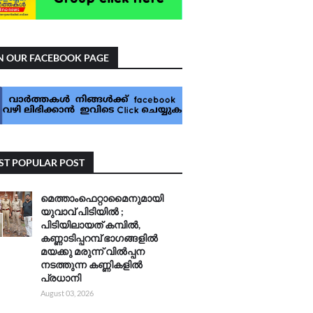
N OUR FACEBOOK PAGE
T POPULAR POST
മെത്താംഫെറ്റാമൈനുമായി
യുവാവ് പിടിയിൽ ;
പിടിയിലായത് കമ്പിൽ,
കണ്ണാടിപ്പറമ്പ് ഭാഗങ്ങളിൽ
മയക്കു മരുന്ന് വിൽപ്പന
നടത്തുന്ന കണ്ണികളിൽ
പ്രധാനി
August 03, 2026