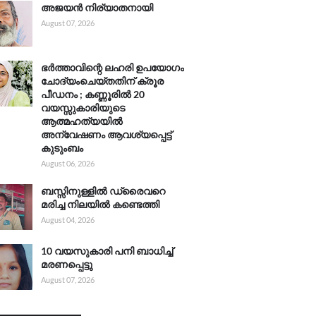
അജയൻ നിര്യാതനായി
August 07, 2026
ഭർത്താവിന്റെ ലഹരി ഉപയോഗം
ചോദ്യംചെയ്തതിന് ക്രൂര
പീഡനം ; കണ്ണൂരിൽ 20
വയസ്സുകാരിയുടെ
ആത്മഹത്യയിൽ
അന്വേഷണം ആവശ്യപ്പെട്ട്
കുടുംബം
August 06, 2026
ബസ്സിനുള്ളിൽ ഡ്രൈവറെ
മരിച്ച നിലയിൽ കണ്ടെത്തി
August 04, 2026
10 വയസുകാരി പനി ബാധിച്ച്
മരണപ്പെട്ടു
August 07, 2026