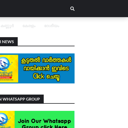
കണ്ണൂർ
കേരളം
ദേശീയം
R NEWS
IN WHATSAPP GROUP