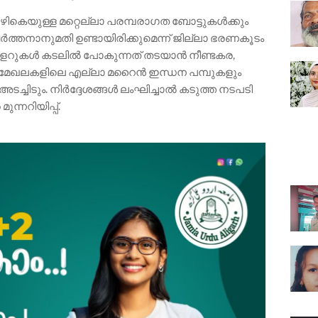
യുള്ള മറ്റെല്ലാ പരമ്പരാഗത ബോട്ടുകൾക്കും
ത്തനാനുമതി ഉണ്ടായിരിക്കുമെന്ന് ജില്ലാ ഭരണകൂടം
ട്രോളറുകൾ കടലിൽ പോകുന്നത് തടയാൻ നീണ്ടകര,
കൽ മേഖലകളിലെ എല്ലാ മറൈൻ ഇന്ധന പമ്പുകളും
്ചിടും. നിർദ്ദേശങ്ങൾ ലംഘിച്ചാൽ കടുത്ത നടപടി
ുന്നറിയിപ്പ്.