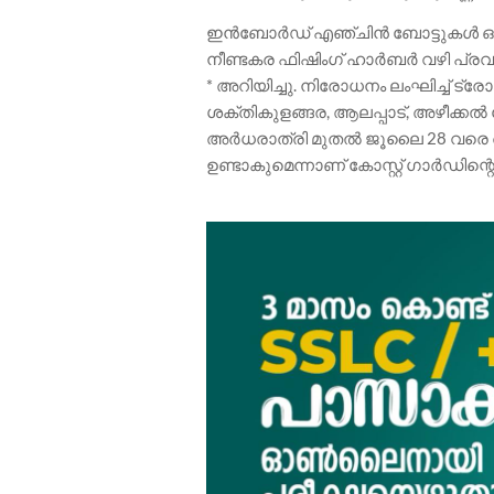
ഇൻബോർഡ് എഞ്ചിൻ ബോട്ടുകൾ ഒഴികെ
നീണ്ടകര ഫിഷിംഗ് ഹാർബർ വഴി പ്രവർ
* അറിയിച്ചു. നിരോധനം ലംഘിച്ച് 
ശക്തികുളങ്ങര, ആലപ്പാട്, അഴീക്
അർധരാത്രി മുതൽ ജൂലൈ 28 വരെ അടച
ഉണ്ടാകുമെന്നാണ് കോസ്റ്റ് ഗാർഡിന്റെ മ