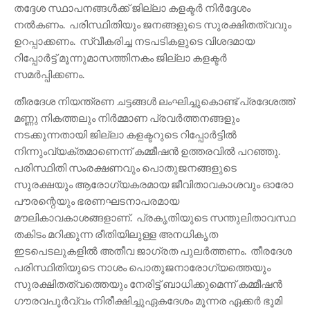
തദ്ദേശ സ്ഥാപനങ്ങൾക്ക് ജില്ലാ കളക്ടർ നിർദ്ദേശം
നൽകണം. പരിസ്ഥിതിയും ജനങ്ങളുടെ സുരക്ഷിതത്വവും
ഉറപ്പാക്കണം. സ്വീകരിച്ച നടപടികളുടെ വിശദമായ
റിപ്പോർട്ട് മൂന്നുമാസത്തിനകം ജില്ലാ കളക്ടർ
സമർപ്പിക്കണം.
തീരദേശ നിയന്ത്രണ ചട്ടങ്ങൾ ലംഘിച്ചുകൊണ്ട് പ്രദേശത്ത്
മണ്ണു നികത്തലും നിർമ്മാണ പ്രവർത്തനങ്ങളും
നടക്കുന്നതായി ജില്ലാ കളക്ടറുടെ റിപ്പോർട്ടിൽ
നിന്നുംവ്യക്തമാണെന്ന് കമ്മീഷൻ ഉത്തരവിൽ പറഞ്ഞു.
പരിസ്ഥിതി സംരക്ഷണവും പൊതുജനങ്ങളുടെ
സുരക്ഷയും ആരോഗ്യകരമായ ജീവിതാവകാശവും ഓരോ
പൗരന്റെയും ഭരണഘടനാപരമായ
മൗലികാവകാശങ്ങളാണ്. പ്രകൃതിയുടെ സന്തുലിതാവസ്ഥ
തകിടം മറിക്കുന്ന രീതിയിലുള്ള അനധികൃത
ഇടപെടലുകളിൽ അതീവ ജാഗ്രത പുലർത്തണം. തീരദേശ
പരിസ്ഥിതിയുടെ നാശം പൊതുജനാരോഗ്യത്തെയും
സുരക്ഷിതത്വത്തെയും നേരിട്ട് ബാധിക്കുമെന്ന് കമ്മീഷൻ
ഗൗരവപൂർവ്വം നിരീക്ഷിച്ചുഏകദേശം മൂന്നര ഏക്കർ ഭൂമി