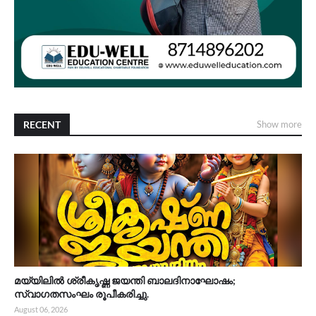
RECENT
Show more
മയ്യിലിൽ ശ്രീകൃഷ്ണ ജയന്തി ബാലദിനാഘോഷം;
സ്വാഗതസംഘം രൂപീകരിച്ചു.
August 06, 2026