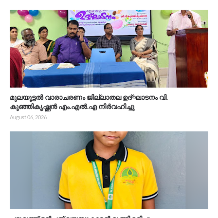
മുലയൂട്ടൽ വാരാചരണം ജില്ലാതല ഉദ്ഘാടനം വി.
കുഞ്ഞികൃഷ്ണൻ എം.എൽ.എ നിർവഹിച്ചു
August 06, 2026