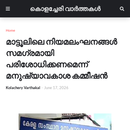
കൊളച്ചേരി വാർത്തകൾ
Home
മാട്ടൂലിലെ നിയമലംഘനങ്ങൾ
സമഗ്രമായി
പരിശോധിക്കണമെന്ന്
മനുഷ്യാവകാശ കമ്മീഷൻ
Kolachery Varthakal
-
June 17, 2026