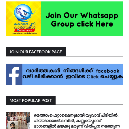
JOIN OUR FACEBOOK PAGE
MOST POPULAR POST
മെത്താംഫെറ്റാമൈനുമായി യുവാവ് പിടിയിൽ ;
പിടിയിലായത് കമ്പിൽ, കണ്ണാടിപ്പറമ്പ്
ഭാഗങ്ങളിൽ മയക്കു മരുന്ന് വിൽപ്പന നടത്തുന്ന