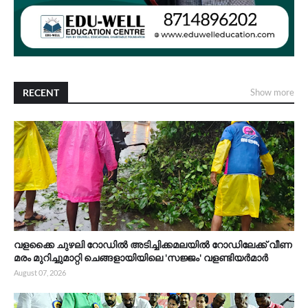
RECENT
Show more
വളക്കൈ ചുഴലി റോഡിൽ അടിച്ചിക്കമലയിൽ റോഡിലേക്ക് വീണ
മരം മുറിച്ചുമാറ്റി ചെങ്ങളായിയിലെ 'സജ്ജം' വളണ്ടിയർമാർ
August 07, 2026