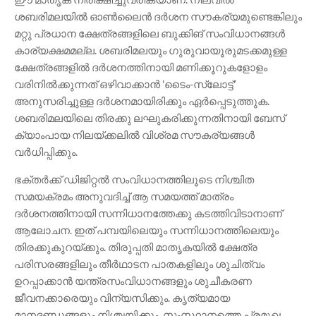
ശബരിമലയിൽ ഓൺലൈൻ ദർശന സൗകര്യമുണ്ടെങ്കിലും
മറ്റു പ്രധാന ക്ഷേത്രങ്ങളിലെ ബുക്കിങ് സംവിധാനങ്ങൾ
കാര്യക്ഷമമല്ല. ശബരിമലയും ഗുരുവായൂരുമടക്കമുള്ള
ക്ഷേത്രങ്ങളിൽ ദർശനത്തിനായി മണിക്കൂറുകളോളം
വരിനിൽക്കുന്നത് ഒഴിവാക്കാൻ 'ടൈം-സ്ലോട്ട്'
അനുസരിച്ചുള്ള ദർശനമായിരിക്കും ഏർപ്പെടുത്തുക.
ശബരിമലയിലെ തിരക്കു ലഘുകരിക്കുന്നതിനായി ബേസ്
ക്യാംപായ നിലയ്ക്കലിൽ വിശ്രമ സൗകര്യങ്ങൾ
വർധിപ്പിക്കും.
ഭക്തർക്ക് ഡിജിറ്റൽ സംവിധാനത്തിലൂടെ നിശ്ചിത
സമയക്രമം അനുവദിച്ച് ആ സമയത്ത് മാത്രം
ദർശനത്തിനായി സന്നിധാനത്തേക്കു കടത്തിവിടാനാണ്
ആലോചന. ഇത് പമ്പയിലെയും സന്നിധാനത്തിലെയും
തിരക്കുകുറയ്ക്കും. തിരുപ്പതി മാതൃകയിൽ ക്ഷേത്ര
പരിസരങ്ങളിലും തീർഥാടന പാതകളിലും ശുചിത്വം
ഉറപ്പാക്കാൻ യന്ത്രസംവിധാനങ്ങളും ശുചീകരണ
ജീവനക്കാരെയും വിന്യസിക്കും. കൃത്യമായ
മാനദണ്ഡങ്ങളും നിശ്ചയിക്കും. സംസ്ഥാനത്തെ പ്രമുഖ