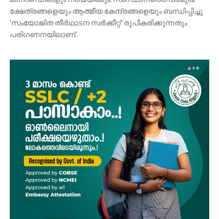
ക്ഷേത്രങ്ങളെയും ആത്മീയ കേന്ദ്രങ്ങളെയും ബന്ധിപ്പിച്ചു
'സംയോജിത തീർഥാടന സർക്കീറ്റ്' രൂപീകരിക്കുന്നതും
പരിഗണനയിലാണ്.