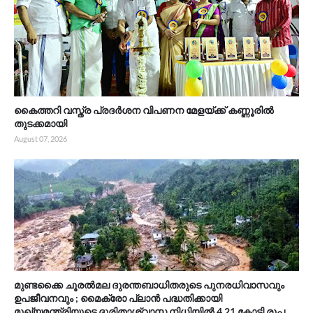
കൈത്തറി വസ്ത്ര പ്രദർശന വിപണന മേളയ്ക്ക് കണ്ണൂരിൽ
തുടക്കമായി
August 07, 2026
മുണ്ടക്കൈ ചൂരൽമല ദുരന്തബാധിതരുടെ പുനരധിവാസവും
ഉപജീവനവും ; മൈക്രോ പ്ലാൻ പദ്ധതിക്കായി
മുഖ്യമന്ത്രിയുടെ ദുരിതാശ്വാസ നിധിയിൽ 4.21 കോടി രൂപ