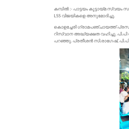
കമ്പിൽ :- പാട്ടയം കൂട്ടായ്മ സ്വയം
LSS വിജയികളെ അനുമോദിച്ചു.
കൊളച്ചേരി ഗ്രാമപഞ്ചായത്ത് പ്രസിഡ
റിസ്വാന അദ്ധ്യക്ഷത വഹിച്ചു. പി.പി
പറഞ്ഞു. പ്രതീശൻ സി.രാഗേഷ്, പി.പി 