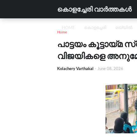
കൊളച്ചേരി വാർത്തകൾ
HOME
കൊളച്ചേരി
മയ്യിൽ
Home
പാട്ടയം കൂട്ടായ
വിദ്യാഭ്യാസം
വാണിജ്യം
C
വിജയികളെ അനുമോദ
Kolachery Varthakal
-
June 08, 2026