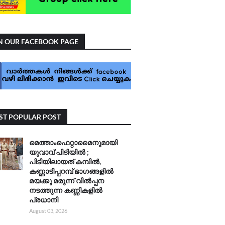
N OUR FACEBOOK PAGE
T POPULAR POST
മെത്താംഫെറ്റാമൈനുമായി
യുവാവ് പിടിയിൽ ;
പിടിയിലായത് കമ്പിൽ,
കണ്ണാടിപ്പറമ്പ് ഭാഗങ്ങളിൽ
മയക്കു മരുന്ന് വിൽപ്പന
നടത്തുന്ന കണ്ണികളിൽ
പ്രധാനി
August 03, 2026