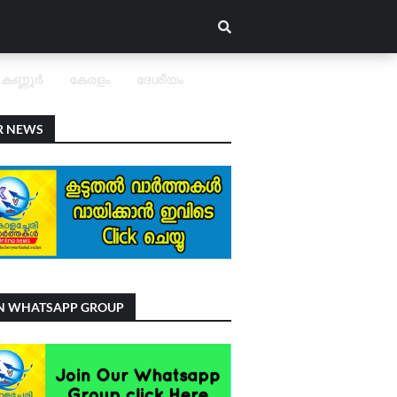
കണ്ണൂർ
കേരളം
ദേശീയം
R NEWS
IN WHATSAPP GROUP