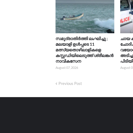
സമുദ്രാതിർത്തി ലംഘിച്ചു ;
ചായ ക
മലയാളി ഉൾപ്പടെ 11
ചോദിച
മത്സ്യതൊഴിലാളികളെ
വയോധി
കസ്റ്റഡിയിലെടുത്ത് ശ്രീലങ്കൻ
അടിച്
നാവികസേന
പിടിയ
August 07, 2026
August 0
Previous Post