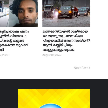
ുടിച്ച ശേഷം പണം
ഉത്തരേന്ത്യയിൽ ശക്തമായ
്ചതിൽ വിരോധം ;
മഴ തുടരുന്നു ; അസമിലെ
കന്റെ തട്ടുകട
പ്രളയത്തിൽ മരണസംഖ്യ 97
ചുതകർത്ത യുവാവ്
ആയി, മണ്ണിടിച്ചിലും
ിൽ
വെള്ളക്കെട്ടും രൂക്ഷം
7, 2026
August 07, 2026
Next Post