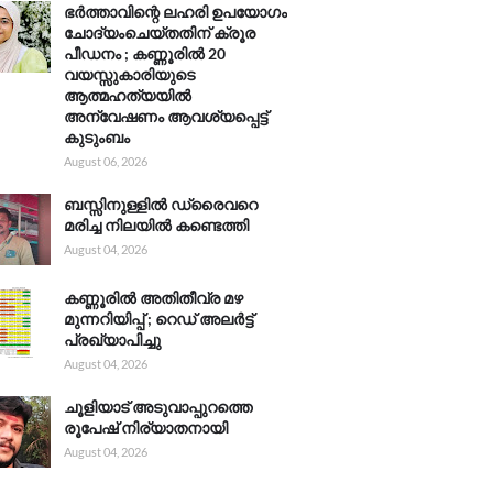
ഭർത്താവിന്റെ ലഹരി ഉപയോഗം
ചോദ്യംചെയ്തതിന് ക്രൂര
പീഡനം ; കണ്ണൂരിൽ 20
വയസ്സുകാരിയുടെ
ആത്മഹത്യയിൽ
അന്വേഷണം ആവശ്യപ്പെട്ട്
കുടുംബം
August 06, 2026
ബസ്സിനുള്ളിൽ ഡ്രൈവറെ
മരിച്ച നിലയിൽ കണ്ടെത്തി
August 04, 2026
കണ്ണൂരിൽ അതിതീവ്ര മഴ
മുന്നറിയിപ്പ് ; റെഡ് അലർട്ട്
പ്രഖ്യാപിച്ചു
August 04, 2026
ചൂളിയാട് അടുവാപ്പുറത്തെ
രൂപേഷ് നിര്യാതനായി
August 04, 2026