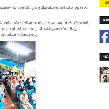
 സഹായ സംഘത്തിന്റെ ആഭിമുഖ്യത്തിൽ പ്ലസ്ടു, SSLC,
JOI
ന്റ് ഷമീമ ടി.വി ഉദ്ഘാടനം ചെയ്തു. വാർഡ് മെമ്പർ
 സുഗേഷ് സ്വാഗതവും ടി.കെ മുഹമ്മദ് നന്ദിയും
എന്നിവർ പങ്കെടുത്തു.
MOS