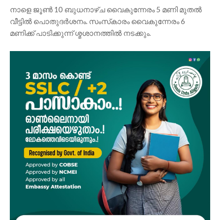
നാളെ ജൂൺ 10 ബുധനാഴ്ച വൈകുന്നേരം 5 മണി മുതൽ
വീട്ടിൽ പൊതുദർശനം. സംസ്‌കാരം വൈകുന്നേരം 6
മണിക്ക് പാടിക്കുന്ന് ശ്മശാനത്തിൽ നടക്കും.