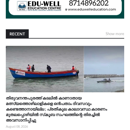
RECENT
Show more
തിരുവനന്തപുരത്ത് കടലിൽ കാണാതായ
മത്സ്യത്തൊഴിലാളികളെ ഒൻപതാം ദിവസവും
കണ്ടെത്താനായില്ല ; പ്രതികൂല കാലാവസ്ഥ കാരണം
മുതലപ്പൊഴിയിൽ സ്‌കൂബ സംഘത്തിന്റെ തിരച്ചിൽ
അവസാനിപ്പിച്ചു
August 08, 2026