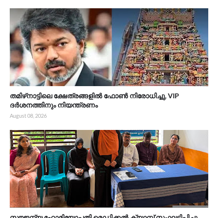
തമിഴ്‌നാട്ടിലെ ക്ഷേത്രങ്ങളിൽ ഫോൺ നിരോധിച്ചു, VIP
ദർശനത്തിനും നിയന്ത്രണം
August 08, 2026
സൗജന്യ ഹോമിയോപ്പതി മെഡിക്കൽ ക്യാമ്പ് സംഘടിപ്പിച്ചു