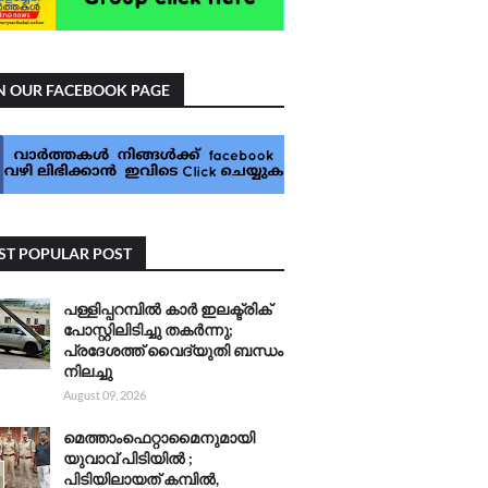
N OUR FACEBOOK PAGE
T POPULAR POST
പള്ളിപ്പറമ്പിൽ കാർ ഇലക്ട്രിക്
പോസ്റ്റിലിടിച്ചു തകർന്നു;
പ്രദേശത്ത് വൈദ്യുതി ബന്ധം
നിലച്ചു
August 09, 2026
മെത്താംഫെറ്റാമൈനുമായി
യുവാവ് പിടിയിൽ ;
പിടിയിലായത് കമ്പിൽ,