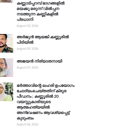
കണ്ണാടിപ്പറമ്പ് ഭാഗങ്ങളിൽ
മയക്കു മരുന്ന് വിൽപ്പന
നടത്തുന്ന കണ്ണികളിൽ
പ്രധാനി
August 03, 2026
അർജുൻ ആയങ്കി കണ്ണൂരിൽ
പിടിയിൽ
August 09, 2026
അജയൻ നിര്യാതനായി
August 07, 2026
ഭർത്താവിന്റെ ലഹരി ഉപയോഗം
ചോദ്യംചെയ്തതിന് ക്രൂര
പീഡനം ; കണ്ണൂരിൽ 20
വയസ്സുകാരിയുടെ
ആത്മഹത്യയിൽ
അന്വേഷണം ആവശ്യപ്പെട്ട്
കുടുംബം
August 06, 2026