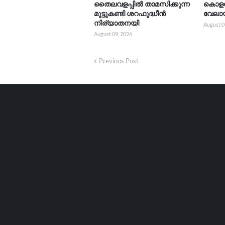
തൈലവളപ്പിൽ താമസിക്കുന്ന
കൊളച
മുട്ടുകണ്ടി ശറഫുദ്ധീൻ
വേലാ
നിര്യാതനയി
August 0
August 09, 2026
Previous Post