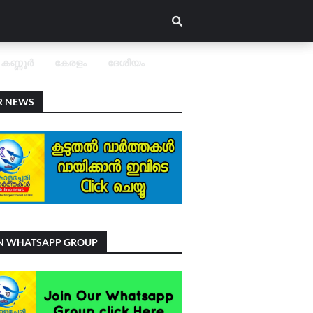
കണ്ണൂർ
കേരളം
ദേശീയം
R NEWS
IN WHATSAPP GROUP