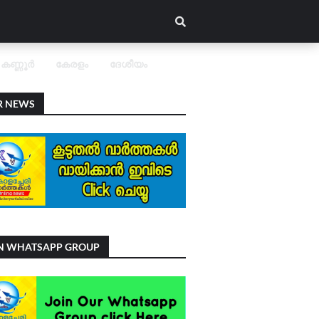
കണ്ണൂർ
കേരളം
ദേശീയം
R NEWS
IN WHATSAPP GROUP