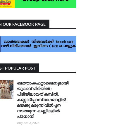
N OUR FACEBOOK PAGE
T POPULAR POST
മെത്താംഫെറ്റാമൈനുമായി
യുവാവ് പിടിയിൽ ;
പിടിയിലായത് കമ്പിൽ,
കണ്ണാടിപ്പറമ്പ് ഭാഗങ്ങളിൽ
മയക്കു മരുന്ന് വിൽപ്പന
നടത്തുന്ന കണ്ണികളിൽ
പ്രധാനി
August 03, 2026