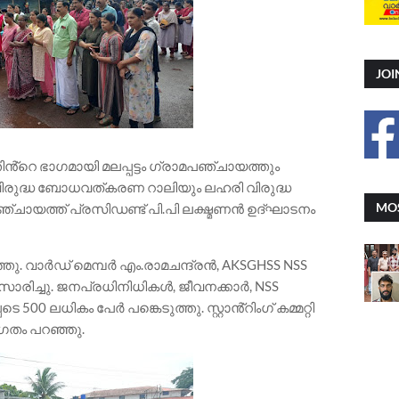
JOI
ത്തിൻ്റെ ഭാഗമായി മലപ്പട്ടം ഗ്രാമപഞ്ചായത്തും
വിരുദ്ധ ബോധവത്കരണ റാലിയും ലഹരി വിരുദ്ധ
MOS
പഞ്ചായത്ത് പ്രസിഡണ്ട് പി.പി ലക്ഷ്മണൻ ഉദ്ഘാടനം
ു. വാർഡ് മെമ്പർ എം.രാമചന്ദ്രൻ, AKSGHSS NSS
രിച്ചു. ജനപ്രധിനിധികൾ, ജീവനക്കാർ, NSS
0 ലധികം പേർ പങ്കെടുത്തു. സ്റ്റാൻ്റിംഗ് കമ്മറ്റി
ഗതം പറഞ്ഞു.