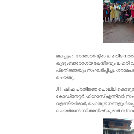
മലപ്പട്ടം :- അന്താരാഷ്ട്രാ ലഹരിദിന
കുടുംബാരോഗ്യ കേന്ദ്രവും ലഹരി 
പ്രതിജ്ഞയും സംഘടിപ്പിച്ചു. ഗ്രാമ
ചെയ്തു.
JHI ഷിഫ പ്രതിജ്ഞ ചൊല്ലി കൊടുത്ത
കോഡിനേറ്റർ ഫിറോസ് എന്നിവർ സംസാ
വളണ്ടിയർമാർ, പൊതുജനങ്ങളുൾപ്പെടെ 50
ചെയർമാൻ സി.അനീഷ് കുമാർ സ്വാ