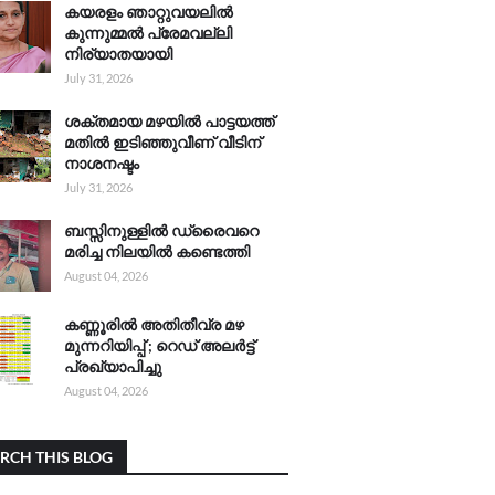
കയരളം ഞാറ്റുവയലിൽ
കുന്നുമ്മൽ പ്രേമവല്ലി
നിര്യാതയായി
July 31, 2026
ശക്തമായ മഴയിൽ പാട്ടയത്ത്
മതിൽ ഇടിഞ്ഞുവീണ് വീടിന്
നാശനഷ്ടം
July 31, 2026
ബസ്സിനുള്ളിൽ ഡ്രൈവറെ
മരിച്ച നിലയിൽ കണ്ടെത്തി
August 04, 2026
കണ്ണൂരിൽ അതിതീവ്ര മഴ
മുന്നറിയിപ്പ് ; റെഡ് അലർട്ട്
പ്രഖ്യാപിച്ചു
August 04, 2026
RCH THIS BLOG