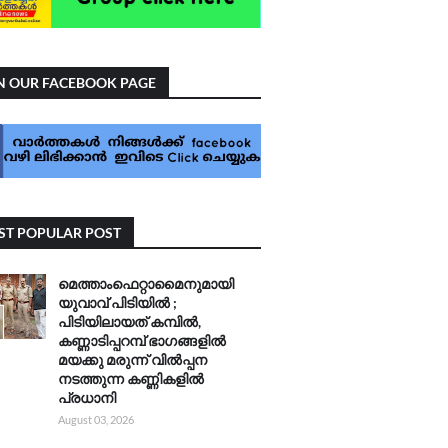
N OUR FACEBOOK PAGE
T POPULAR POST
മെത്താംഫെറ്റാമൈനുമായി
യുവാവ് പിടിയിൽ ;
പിടിയിലായത് കമ്പിൽ,
കണ്ണാടിപ്പറമ്പ് ഭാഗങ്ങളിൽ
മയക്കു മരുന്ന് വിൽപ്പന
നടത്തുന്ന കണ്ണികളിൽ
പ്രധാനി
August 03, 2026