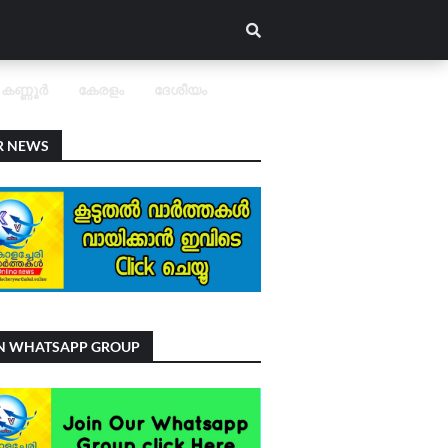
കണ്ണൂർ
കേരളം
ദേശീയം
R NEWS
IN WHATSAPP GROUP