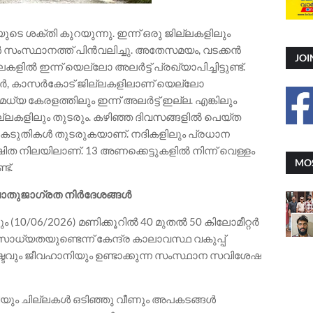
ുടെ ശക്തി കുറയുന്നു. ഇന്ന് ഒരു ജില്ലകളിലും
ുകൾ സംസ്ഥാനത്ത് പിൻവലിച്ചു. അതേസമയം, വടക്കൻ
JOI
ിൽ ഇന്ന് യെല്ലോ അലർട്ട് പ്രഖ്യാപിച്ചിട്ടുണ്ട്.
ണ്ണൂർ, കാസർകോട് ജില്ലകളിലാണ് യെല്ലോ
മധ്യ കേരളത്തിലും ഇന്ന് അലർട്ട് ഇല്ല. എങ്കിലും
കളിലും തുടരും. കഴിഞ്ഞ ദിവസങ്ങളിൽ പെയ്‌ത
കെടുതികൾ തുടരുകയാണ്. നദികളിലും പ്രധാന
ഷിത നിലയിലാണ്. 13 അണക്കെട്ടുകളിൽ നിന്ന് വെള്ളം
MOS
ട്.
പൊതുജാഗ്രത നിർദേശങ്ങൾ
നും (10/06/2026) മണിക്കൂറിൽ 40 മുതൽ 50 കിലോമീറ്റർ
ധ്യതയുണ്ടെന്ന് കേന്ദ്ര കാലാവസ്ഥ വകുപ്പ്
ഷ്ടവും ജീവഹാനിയും ഉണ്ടാക്കുന്ന സംസ്ഥാന സവിശേഷ
ിയും ചില്ലകൾ ഒടിഞ്ഞു വീണും അപകടങ്ങൾ