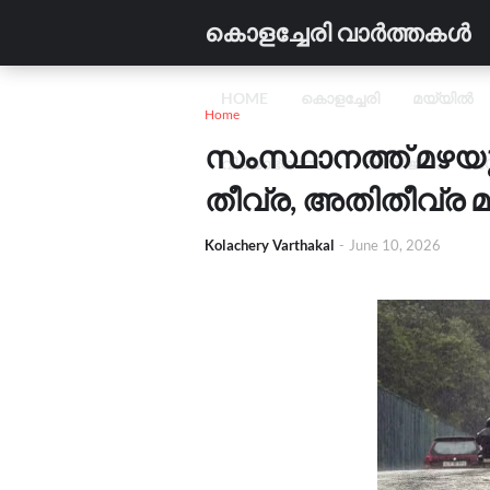
കൊളച്ചേരി വാർത്തകൾ
HOME
കൊളച്ചേരി
മയ്യിൽ
Home
സംസ്ഥാനത്ത് മഴയു
വിദ്യാഭ്യാസം
വാണിജ്യം
C
തീവ്ര, അതിതീവ്ര മ
Kolachery Varthakal
-
June 10, 2026