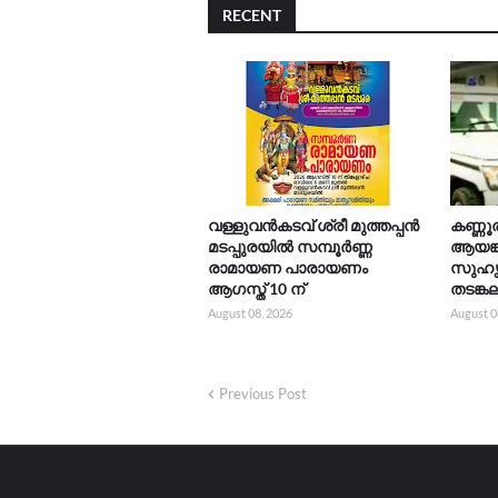
RECENT
വള്ളുവൻകടവ് ശ്രീ മുത്തപ്പൻ
കണ്ണ
മടപ്പുരയിൽ സമ്പൂർണ്ണ
ആയങ്ക
രാമായണ പാരായണം
സുഹൃ
ആഗസ്ത് 10 ന്
തടങ്ക
August 08, 2026
August 0
Previous Post