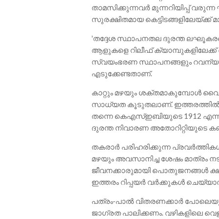
താമസിക്കുന്നവർ മുന്നറിയിപ്പ് വരുന
സുരക്ഷിതമായ കെട്ടിടങ്ങളിലേയ്ക്ക് 
'തദ്ദേശ സ്ഥാപനതല ദുരന്ത ലഘൂകരണ 
ആളുകളെ റിലീഫ് ക്യാമ്പുകളിലേക്ക് 
സ്വയംഭരണ സ്ഥാപനങ്ങളും റവന്യ
എടുക്കേണ്ടതാണ്.
കാറ്റും മഴയും ശക്തമാകുമ്പോൾ വൈദ്
സാധ്യത കൂടുതലാണ്. ഇത്തരത്തിൽ 
തന്നെ കെഎസ്ഇബിയുടെ 1912 എന്ന 
ദുരന്ത നിവാരണ അതോറിറ്റിയുടെ ക
തകരാർ പരിഹരിക്കുന്ന പ്രവർത്തികൾ കാ
മഴയും അവസാനിച്ച ശേഷം മാത്രം 
ജീവനക്കാരുമായി പൊതുജനങ്ങൾ ക്ഷ
ഇത്തരം റിപ്പയർ വർക്കുകൾ ചെയ്യാത
പത്രം-പാൽ വിതരണക്കാർ പോലെയുള്
ജാഗ്രത പാലിക്കണം. വഴികളിലെ വെള്