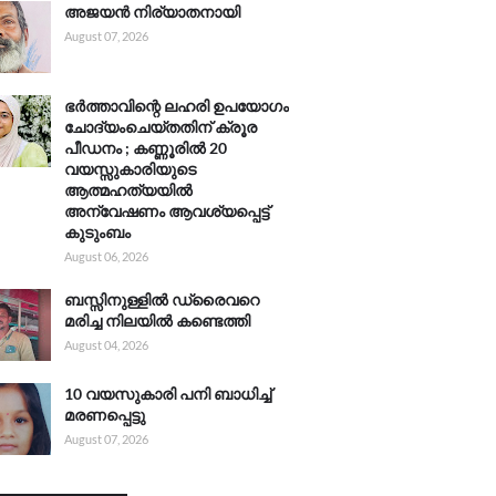
അജയൻ നിര്യാതനായി
August 07, 2026
ഭർത്താവിന്റെ ലഹരി ഉപയോഗം
ചോദ്യംചെയ്തതിന് ക്രൂര
പീഡനം ; കണ്ണൂരിൽ 20
വയസ്സുകാരിയുടെ
ആത്മഹത്യയിൽ
അന്വേഷണം ആവശ്യപ്പെട്ട്
കുടുംബം
August 06, 2026
ബസ്സിനുള്ളിൽ ഡ്രൈവറെ
മരിച്ച നിലയിൽ കണ്ടെത്തി
August 04, 2026
10 വയസുകാരി പനി ബാധിച്ച്
മരണപ്പെട്ടു
August 07, 2026