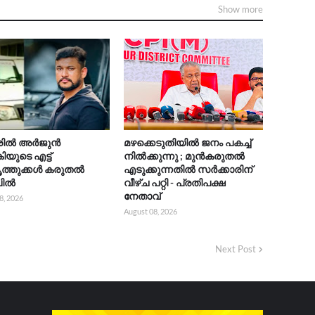
Show more
ൂരിൽ അർജുൻ
മഴക്കെടുതിയിൽ ജനം പകച്ച്
ിയുടെ എട്ട്
നിൽക്കുന്നു ; മുൻകരുതൽ
ത്തുക്കൾ കരുതൽ
എടുക്കുന്നതിൽ സർക്കാരിന്
ലിൽ
വീഴ്ച പറ്റി - പ്രതിപക്ഷ
നേതാവ്
8, 2026
August 08, 2026
Next Post