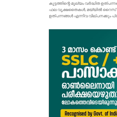
കൂട്ടത്തിന്റെ മൂല്യം വർദ്ധിത ഉത്
ഫല വൃക്ഷതൈകൾ, മയ്യിൽ റൈസ് പ
ഉത്പന്നങ്ങൾ എന്നിവ വില്പനക്കും പ്