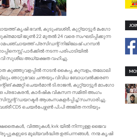
JOI
പഞ്ചായത്ത്‌ കൃഷി ഭവൻ, കുടുംബശ്രീ, കുറ്റ്യാട്ടൂർ മംഗോ
്തമായി ജൂൺ 22 മുതൽ 24 വരെ സംഘടിപ്പിക്കുന്ന
മപഞ്ചായത്ത്‌ പ്രസിഡന്റ്‌ നിജിലേഷ് പറമ്പൻ
പ്പിനെസ്സ് പാർക്കിൽ നടന്ന പരിപാടിയിൽ
.വി സുശീല അധ്യക്ഷത വഹിച്ചു.
ാത കുഞ്ഞുവളപ്പിൽ നാടൻ കൈപ്പ, കുമ്പളം, തലോലി
MOS
കളിലും ഞാറ്റുവേല ചന്തയും വിവിധ ബോധവൽക്കരണ
്റിങ് കമ്മറ്റി ചെയർമാൻ ടി.രാജൻ, കുറ്റ്യാട്ടൂർ മാംഗോ
.ഒ പ്രഭാകരൻ, കാർഷിക വികസന സമിതി അംഗം
റ്റന്റ് ഡയറക്ടർ ആശംസകളർപ്പിച്ച് സംസാരിച്ചു.
രീ CDS ചെയർപേഴ്സൺ പി.പി അജിത നന്ദിയും
ക്ഷതൈകൾ, വിത്തുകൾ, kvk യിൽ നിന്നുള്ള ജൈവ
പ്പുകളുടെ മൂല്യവർദ്ധിത ഉത്പന്നങ്ങൾ, നന്മ കൃഷി