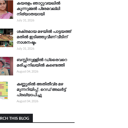
കയരളം ഞാറ്റുവയലിൽ
കുന്നുമ്മൽ പ്രേമവല്ലി
നിര്യാതയായി
July 31, 2026
ശക്തമായ മഴയിൽ പാട്ടയത്ത്
മതിൽ ഇടിഞ്ഞുവീണ് വീടിന്
നാശനഷ്ടം
July 31, 2026
ബസ്സിനുള്ളിൽ ഡ്രൈവറെ
മരിച്ച നിലയിൽ കണ്ടെത്തി
August 04, 2026
കണ്ണൂരിൽ അതിതീവ്ര മഴ
മുന്നറിയിപ്പ് ; റെഡ് അലർട്ട്
പ്രഖ്യാപിച്ചു
August 04, 2026
RCH THIS BLOG