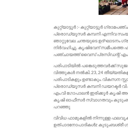
കുറ്റ്യാട്ടൂർ :- കുറ്റ്യാട്ടൂർ ഗ്രാമ
പ്രൊഡ്യൂസർ കമ്പനി എന്നിവ സംയുക
ഞാറ്റുവേല ചന്തയുടെ ഉദ്ഘാടനം ഗ്രാ
നിർവഹിച്ചു. കൃഷിഭവന് സമീപത്തെ ഹാ
പഞ്ചായത്ത്‌ വൈസ് പ്രസിഡന്റ് എം
പരിപാടിയിൽ പങ്കെടുത്തവർക്ക് സുജ
വിത്തുകൾ നൽകി. 23, 24 തീയ്യതി
പരിപാടികളും ഉണ്ടാകും. വികസന സ്റ്റാന
പ്രൊഡ്യൂസർ കമ്പനി ഡയറക്ടർ വി
എം.വി ഗോപാലൻ ഇരിക്കൂർ കൃഷി അസിസ്
കൃഷി ഓഫീസർ സ്വാഗതവും കുടുംബശ്
പറഞ്ഞു
വിവിധ ഫാമുകളിൽ നിന്നുള്ള ഫലവൃ
ഉത്പാദനോപാദികൾz കുടുംബശ്രീ ഗ്രൂ