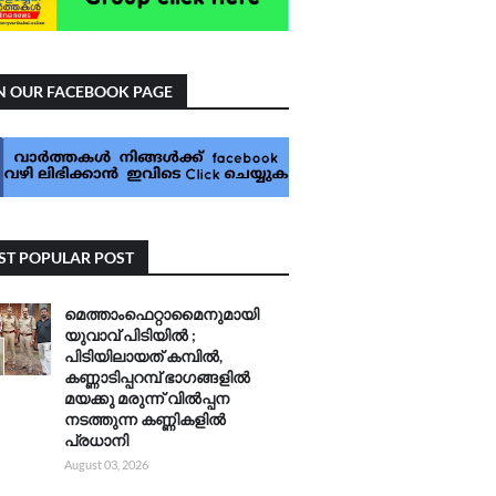
N OUR FACEBOOK PAGE
T POPULAR POST
മെത്താംഫെറ്റാമൈനുമായി
യുവാവ് പിടിയിൽ ;
പിടിയിലായത് കമ്പിൽ,
കണ്ണാടിപ്പറമ്പ് ഭാഗങ്ങളിൽ
മയക്കു മരുന്ന് വിൽപ്പന
നടത്തുന്ന കണ്ണികളിൽ
പ്രധാനി
August 03, 2026