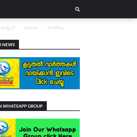
കണ്ണൂർ
കേരളം
ദേശീയം
R NEWS
IN WHATSAPP GROUP