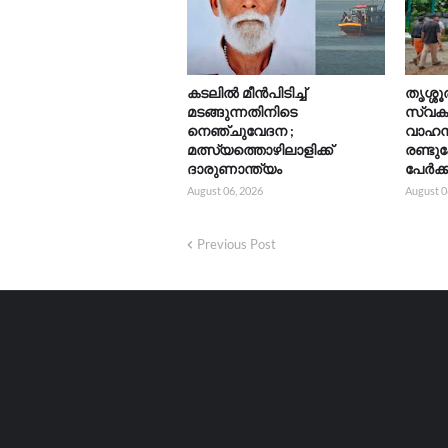
കടലിൽ മീൻപിടിച്ച്
തൃശ്ശൂ
മടങ്ങുന്നതിനിടെ
സ്വക
നെഞ്ചുവേദന ;
വാഹനങ
മത്സ്യത്തൊഴിലാളിക്ക്
രണ്ടുപ
ദാരുണാന്ത്യം
പേർക്ക്
August 06, 2026
August 0
Previous Post