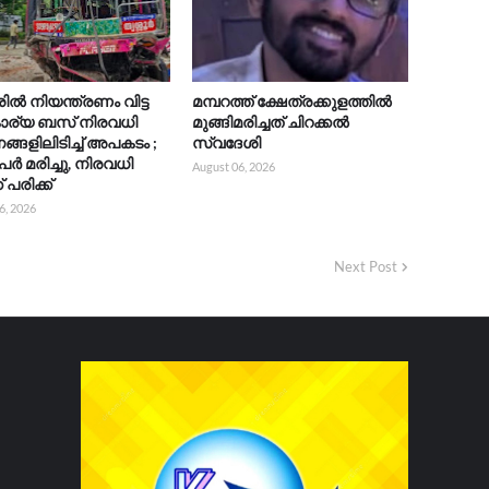
രിൽ നിയന്ത്രണം വിട്ട
മമ്പറത്ത് ക്ഷേത്രക്കുളത്തിൽ
ാര്യ ബസ് നിരവധി
മുങ്ങിമരിച്ചത് ചിറക്കൽ
്ങളിലിടിച്ച് അപകടം ;
സ്വദേശി
േർ മരിച്ചു, നിരവധി
August 06, 2026
 പരിക്ക്
6, 2026
Next Post