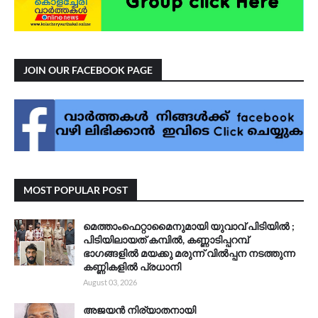
JOIN OUR FACEBOOK PAGE
MOST POPULAR POST
മെത്താംഫെറ്റാമൈനുമായി യുവാവ് പിടിയിൽ ;
പിടിയിലായത് കമ്പിൽ, കണ്ണാടിപ്പറമ്പ്
ഭാഗങ്ങളിൽ മയക്കു മരുന്ന് വിൽപ്പന നടത്തുന്ന
കണ്ണികളിൽ പ്രധാനി
August 03, 2026
അജയൻ നിര്യാതനായി