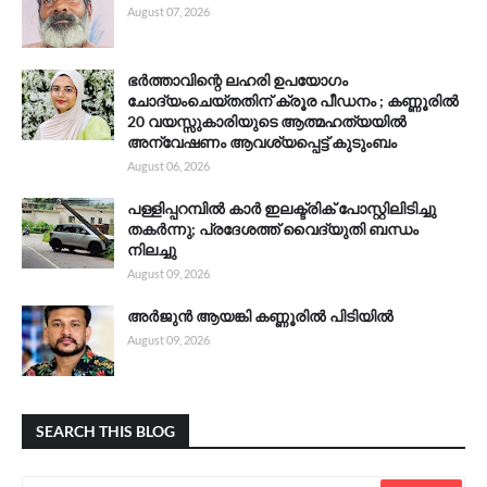
August 07, 2026
ഭർത്താവിന്റെ ലഹരി ഉപയോഗം
ചോദ്യംചെയ്തതിന് ക്രൂര പീഡനം ; കണ്ണൂരിൽ
20 വയസ്സുകാരിയുടെ ആത്മഹത്യയിൽ
അന്വേഷണം ആവശ്യപ്പെട്ട് കുടുംബം
August 06, 2026
പള്ളിപ്പറമ്പിൽ കാർ ഇലക്ട്രിക് പോസ്റ്റിലിടിച്ചു
തകർന്നു; പ്രദേശത്ത് വൈദ്യുതി ബന്ധം
നിലച്ചു
August 09, 2026
അർജുൻ ആയങ്കി കണ്ണൂരിൽ പിടിയിൽ
August 09, 2026
SEARCH THIS BLOG