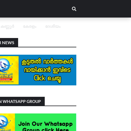
കണ്ണൂർ
കേരളം
ദേശീയം
R NEWS
IN WHATSAPP GROUP