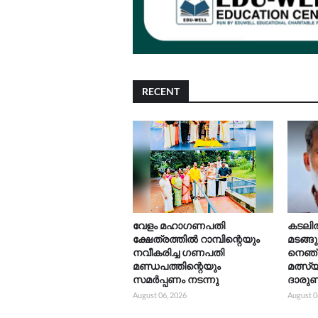
RECENT
വേളം മഹാഗണപതി
കടലിൽ 
ക്ഷേത്രത്തിൽ റാമ്പിന്റെയും
മടങ്ങ
നവീകരിച്ച ഗണപതി
നെഞ്
മണ്ഡപത്തിന്റെയും
മത്സ്
സമർപ്പണം നടന്നു
ദാരുണ
August 06, 2026
August 0