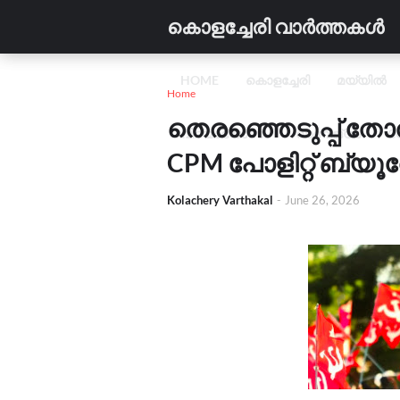
കൊളച്ചേരി വാർത്തകൾ
HOME
കൊളച്ചേരി
മയ്യിൽ
Home
തെരഞ്ഞെടുപ്പ് തോ
വിദ്യാഭ്യാസം
വാണിജ്യം
C
CPM പോളിറ്റ് ബ്യൂ
Kolachery Varthakal
-
June 26, 2026