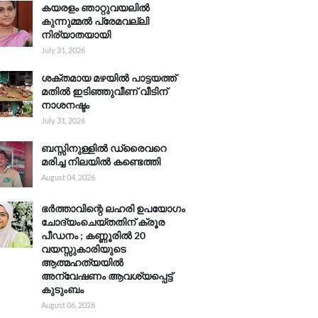
കയരളം ഞാറ്റുവയലിൽ
കുന്നുമ്മൽ പ്രേമവല്ലി
നിര്യാതയായി
July 31, 2026
ശക്തമായ മഴയിൽ പാട്ടയത്ത്
മതിൽ ഇടിഞ്ഞുവീണ് വീടിന്
നാശനഷ്ടം
July 31, 2026
ബസ്സിനുള്ളിൽ ഡ്രൈവറെ
മരിച്ച നിലയിൽ കണ്ടെത്തി
August 04, 2026
ഭർത്താവിന്റെ ലഹരി ഉപയോഗം
ചോദ്യംചെയ്തതിന് ക്രൂര
പീഡനം ; കണ്ണൂരിൽ 20
വയസ്സുകാരിയുടെ
ആത്മഹത്യയിൽ
അന്വേഷണം ആവശ്യപ്പെട്ട്
കുടുംബം
August 06, 2026