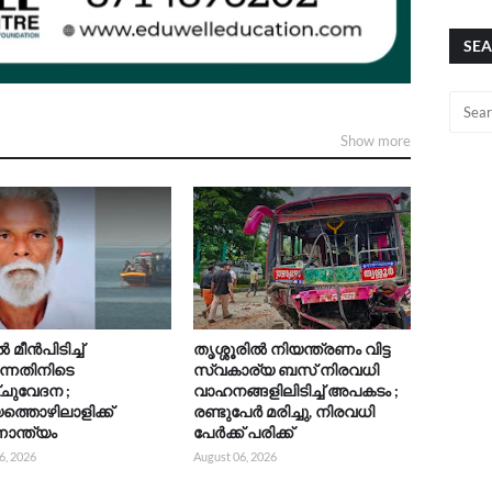
SEA
Show more
മീൻപിടിച്ച്
തൃശ്ശൂരിൽ നിയന്ത്രണം വിട്ട
ുന്നതിനിടെ
സ്വകാര്യ ബസ് നിരവധി
ചുവേദന ;
വാഹനങ്ങളിലിടിച്ച് അപകടം ;
യത്തൊഴിലാളിക്ക്
രണ്ടുപേർ മരിച്ചു, നിരവധി
ാന്ത്യം
പേർക്ക് പരിക്ക്
6, 2026
August 06, 2026