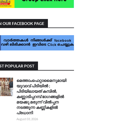
N OUR FACEBOOK PAGE
T POPULAR POST
മെത്താംഫെറ്റാമൈനുമായി
യുവാവ് പിടിയിൽ ;
പിടിയിലായത് കമ്പിൽ,
കണ്ണാടിപ്പറമ്പ് ഭാഗങ്ങളിൽ
മയക്കു മരുന്ന് വിൽപ്പന
നടത്തുന്ന കണ്ണികളിൽ
പ്രധാനി
August 03, 2026