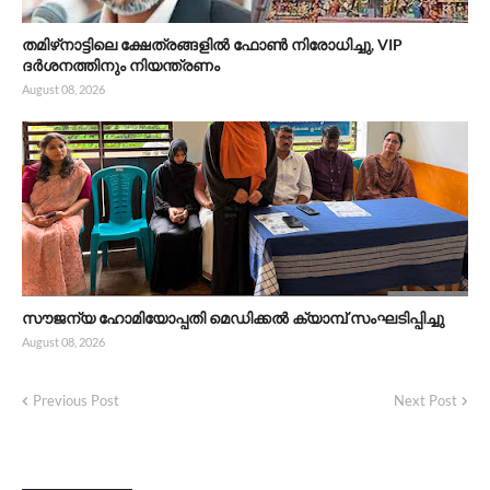
തമിഴ്‌നാട്ടിലെ ക്ഷേത്രങ്ങളിൽ ഫോൺ നിരോധിച്ചു, VIP
ദർശനത്തിനും നിയന്ത്രണം
August 08, 2026
സൗജന്യ ഹോമിയോപ്പതി മെഡിക്കൽ ക്യാമ്പ് സംഘടിപ്പിച്ചു
August 08, 2026
Previous Post
Next Post