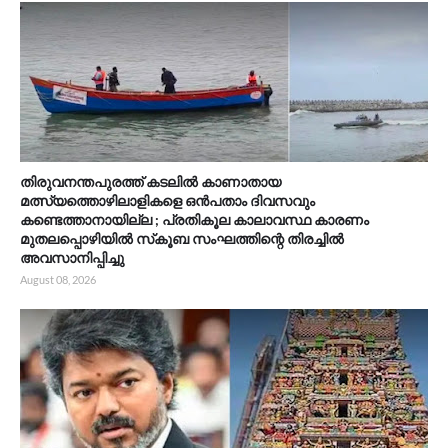
തിരുവനന്തപുരത്ത് കടലിൽ കാണാതായ
മത്സ്യത്തൊഴിലാളികളെ ഒൻപതാം ദിവസവും
കണ്ടെത്താനായില്ല ; പ്രതികൂല കാലാവസ്ഥ കാരണം
മുതലപ്പൊഴിയിൽ സ്‌കൂബ സംഘത്തിന്റെ തിരച്ചിൽ
അവസാനിപ്പിച്ചു
August 08, 2026