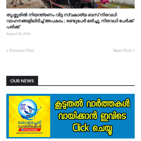
തൃശ്ശൂരിൽ നിയന്ത്രണം വിട്ട സ്വകാര്യ ബസ് നിരവധി
വാഹനങ്ങളിലിടിച്ച് അപകടം ; രണ്ടുപേർ മരിച്ചു, നിരവധി പേർക്ക്
പരിക്ക്
August 06, 2026
Previous Post
Next Post
OUR NEWS