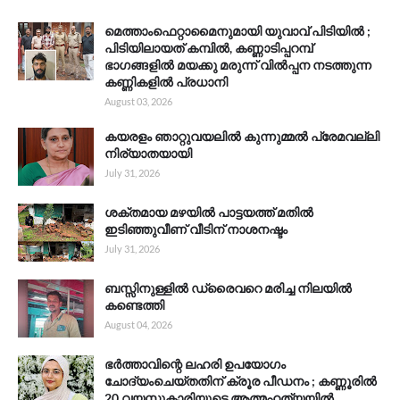
മെത്താംഫെറ്റാമൈനുമായി യുവാവ് പിടിയിൽ ;
പിടിയിലായത് കമ്പിൽ, കണ്ണാടിപ്പറമ്പ്
ഭാഗങ്ങളിൽ മയക്കു മരുന്ന് വിൽപ്പന നടത്തുന്ന
കണ്ണികളിൽ പ്രധാനി
August 03, 2026
കയരളം ഞാറ്റുവയലിൽ കുന്നുമ്മൽ പ്രേമവല്ലി
നിര്യാതയായി
July 31, 2026
ശക്തമായ മഴയിൽ പാട്ടയത്ത് മതിൽ
ഇടിഞ്ഞുവീണ് വീടിന് നാശനഷ്ടം
July 31, 2026
ബസ്സിനുള്ളിൽ ഡ്രൈവറെ മരിച്ച നിലയിൽ
കണ്ടെത്തി
August 04, 2026
ഭർത്താവിന്റെ ലഹരി ഉപയോഗം
ചോദ്യംചെയ്തതിന് ക്രൂര പീഡനം ; കണ്ണൂരിൽ
20 വയസ്സുകാരിയുടെ ആത്മഹത്യയിൽ