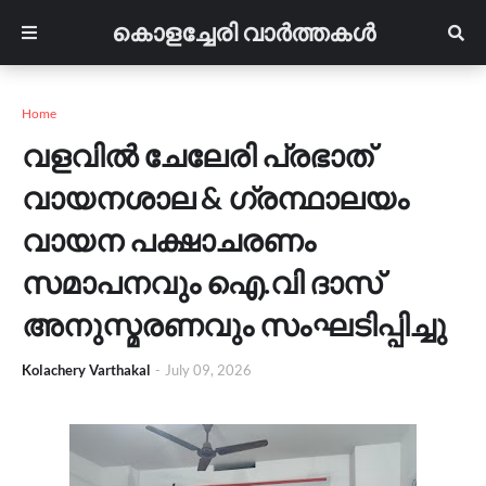
കൊളച്ചേരി വാർത്തകൾ
Home
വളവിൽ ചേലേരി പ്രഭാത്
വായനശാല & ഗ്രന്ഥാലയം
വായന പക്ഷാചരണം
സമാപനവും ഐ.വി ദാസ്
അനുസ്മരണവും സംഘടിപ്പിച്ചു
Kolachery Varthakal
-
July 09, 2026