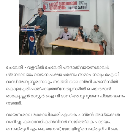
ചേലേരി :- വളവിൽ ചേലേരി പ്രഭാത് വായനശാല &
ഗ്രന്ഥാലയം വായന പക്ഷാചരണം സമാപനവും ഐ.വി
ദാസ് അനുസ്മരണവും നടത്തി. ലൈബ്രറി കൗൺസിൽ
കൊളച്ചേരി പഞ്ചായത്ത് നേതൃസമിതി ചെയർമാൻ
രാമകൃഷ്ണൻ മാസ്റ്റർ ഐ വി ദാസ് അനുസ്മരണ പ്രഭാഷണം
നടത്തി.
വായനശാല രക്ഷാധികാരി എം.കെ ചന്ദ്രൻ അധ്യക്ഷത
വഹിച്ചു. കലാവേദി കൺവീനർ സജിത്ത്.കെ പാട്ടയം,
സെക്രട്ടറി എം.കെ മനേഷ്, ജോയിന്റ് സെക്രട്ടറി പി.കെ