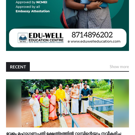
RECENT
Show more
വേളം മഹാഗണപതി ക്ഷേത്രത്തിൽ റാമ്പിന്റെയും നവീകരിച്ച