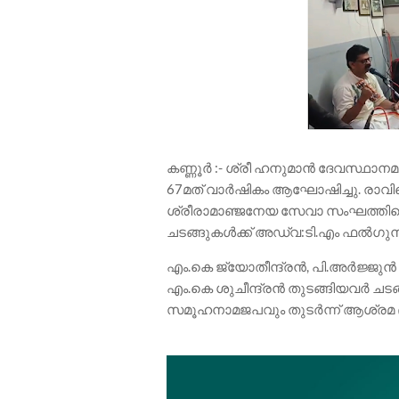
കണ്ണൂർ :- ശ്രീ ഹനുമാൻ ദേവസ്ഥാ
67മത് വാർഷികം ആഘോഷിച്ചു. രാവിലെ 
ശ്രീരാമാഞ്ജനേയ സേവാ സംഘത്തിന്റ
ചടങ്ങുകൾക്ക് അഡ്വ:ടി.എം ഫൽഗു
എം.കെ ജ്യോതീന്ദ്രൻ, പി.അർജ്ജുൻ
എം.കെ ശുചീന്ദ്രൻ തുടങ്ങിയവർ ചടങ
സമൂഹനാമജപവും തുടർന്ന് ആശ്രമ ഭക