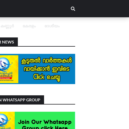
കണ്ണൂർ
കേരളം
ദേശീയം
R NEWS
IN WHATSAPP GROUP