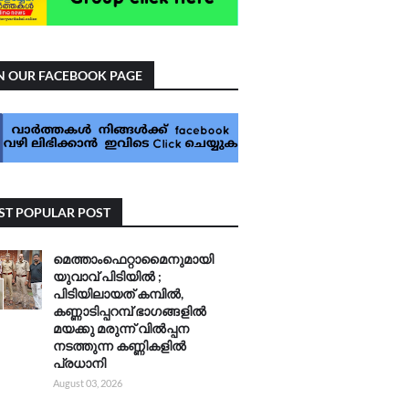
N OUR FACEBOOK PAGE
T POPULAR POST
മെത്താംഫെറ്റാമൈനുമായി
യുവാവ് പിടിയിൽ ;
പിടിയിലായത് കമ്പിൽ,
കണ്ണാടിപ്പറമ്പ് ഭാഗങ്ങളിൽ
മയക്കു മരുന്ന് വിൽപ്പന
നടത്തുന്ന കണ്ണികളിൽ
പ്രധാനി
August 03, 2026