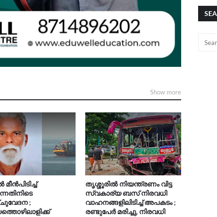
SEA
Show more
മീൻപിടിച്ച്
തൃശ്ശൂരിൽ നിയന്ത്രണം വിട്ട
ുന്നതിനിടെ
സ്വകാര്യ ബസ് നിരവധി
ചുവേദന ;
വാഹനങ്ങളിലിടിച്ച് അപകടം ;
യത്തൊഴിലാളിക്ക്
രണ്ടുപേർ മരിച്ചു, നിരവധി