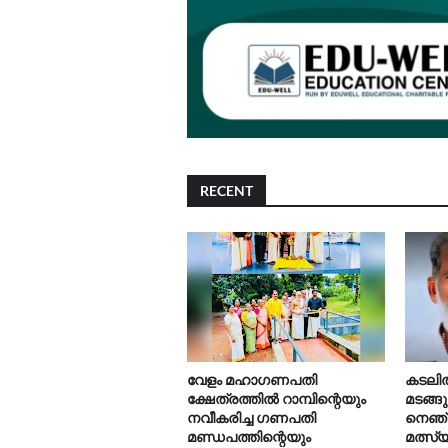
RECENT
വേളം മഹാഗണപതി
കടലിൽ 
ക്ഷേത്രത്തിൽ റാമ്പിന്റെയും
മടങ്ങ
നവീകരിച്ച ഗണപതി
നെഞ്
മണ്ഡപത്തിന്റെയും
മത്സ്