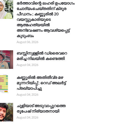
ഭർത്താവിന്റെ ലഹരി ഉപയോഗം
ചോദ്യംചെയ്തതിന് ക്രൂര
പീഡനം ; കണ്ണൂരിൽ 20
വയസ്സുകാരിയുടെ
ആത്മഹത്യയിൽ
അന്വേഷണം ആവശ്യപ്പെട്ട്
കുടുംബം
August 06, 2026
ബസ്സിനുള്ളിൽ ഡ്രൈവറെ
മരിച്ച നിലയിൽ കണ്ടെത്തി
August 04, 2026
കണ്ണൂരിൽ അതിതീവ്ര മഴ
മുന്നറിയിപ്പ് ; റെഡ് അലർട്ട്
പ്രഖ്യാപിച്ചു
August 04, 2026
ചൂളിയാട് അടുവാപ്പുറത്തെ
രൂപേഷ് നിര്യാതനായി
August 04, 2026