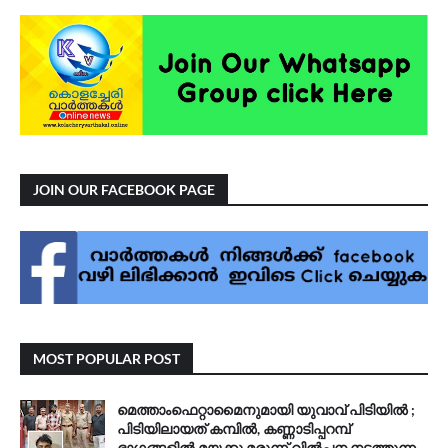
JOIN OUR FACEBOOK PAGE
MOST POPULAR POST
മെത്താംഫെറ്റാമൈനുമായി യുവാവ് പിടിയിൽ ;
പിടിയിലായത് കമ്പിൽ, കണ്ണാടിപ്പറമ്പ്
ഭാഗങ്ങളിൽ മയക്കു മരുന്ന് വിൽപ്പന നടത്തുന്ന