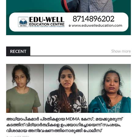
RECENT
Show more
അധ്യാപികമാർ പ്രതികളായ MDMA കേസ് ; മയക്കുമരുന്ന്
കടത്തിന് വിദ്യാർത്ഥികളെ ഉപയോഗിച്ചോയെന്ന് സംശയം,
വിശദമായ അന്വേഷണത്തിനൊരുങ്ങി പോലീസ്