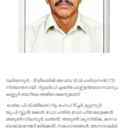
വലിയന്നൂർ:- ദി ലീലയിൽ അഡ്വ: ടി.വി.ഹരിദാസൻ (72)
നിര്യാതനായി. റിട്ടയർഡ് എയർഫോഴ്സ് ഉദ്യോഗസ്ഥനും,
കണ്ണൂർ ബാറിലെ അഭിഭാഷകനുമാണ്.
ഭാര്യ: പി.വി.ശ്രീലത (റിട്ട. ഹെഡ് ടീച്ചർ, മുട്ടന്നൂർ
യു.പി.സ്കൂൾ) മക്കൾ: ഡോ:ഹരിത, ഡോ:ഹിത മരുമക്കൾ:
അരുൺ (നിലമ്പൂർ, ഖത്തർ), അരുൺ (കുന്നിരിക്ക, കനറാ
ബാങ്ക് മാനേജർ മടിക്കേരി). സഹോദരങ്ങൾ: ആനന്ദവല്ലി,