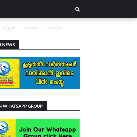
കണ്ണൂർ
കേരളം
ദേശീയം
R NEWS
IN WHATSAPP GROUP