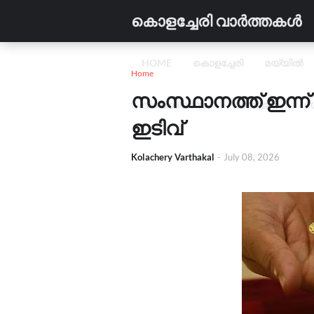
കൊളച്ചേരി വാർത്തകൾ
HOME
കൊളച്ചേരി
മയ്യിൽ
Home
സംസ്ഥാനത്ത് ഇന്ന
വിദ്യാഭ്യാസം
വാണിജ്യം
C
ഇടിവ്
Kolachery Varthakal
-
July 08, 2026