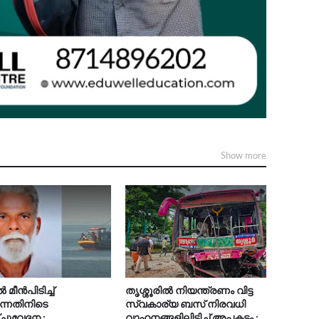
Show more
മീൻപിടിച്ച്
തൃശ്ശൂരിൽ നിയന്ത്രണം വിട്ട
ുന്നതിനിടെ
സ്വകാര്യ ബസ് നിരവധി
ചുവേദന ;
വാഹനങ്ങളിലിടിച്ച് അപകടം ;