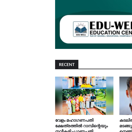
RECENT
വേളം മഹാഗണപതി
കടലിൽ 
ക്ഷേത്രത്തിൽ റാമ്പിന്റെയും
മടങ്ങ
നവീകരിച്ച ഗണപതി
നെഞ്