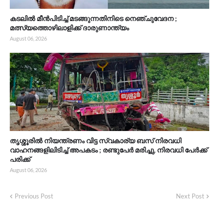
കടലിൽ മീൻപിടിച്ച് മടങ്ങുന്നതിനിടെ നെഞ്ചുവേദന ;
മത്സ്യത്തൊഴിലാളിക്ക് ദാരുണാന്ത്യം
August 06, 2026
തൃശ്ശൂരിൽ നിയന്ത്രണം വിട്ട സ്വകാര്യ ബസ് നിരവധി
വാഹനങ്ങളിലിടിച്ച് അപകടം ; രണ്ടുപേർ മരിച്ചു, നിരവധി പേർക്ക്
പരിക്ക്
August 06, 2026
Previous Post
Next Post