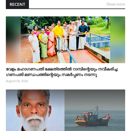
RECENT
Show more
വേളം മഹാഗണപതി ക്ഷേത്രത്തിൽ റാമ്പിന്റെയും നവീകരിച്ച
ഗണപതി മണ്ഡപത്തിന്റെയും സമർപ്പണം നടന്നു
August 06, 2026