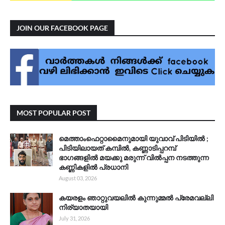
JOIN OUR FACEBOOK PAGE
MOST POPULAR POST
മെത്താംഫെറ്റാമൈനുമായി യുവാവ് പിടിയിൽ ;
പിടിയിലായത് കമ്പിൽ, കണ്ണാടിപ്പറമ്പ്
ഭാഗങ്ങളിൽ മയക്കു മരുന്ന് വിൽപ്പന നടത്തുന്ന
കണ്ണികളിൽ പ്രധാനി
August 03, 2026
കയരളം ഞാറ്റുവയലിൽ കുന്നുമ്മൽ പ്രേമവല്ലി
നിര്യാതയായി
July 31, 2026