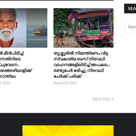
SEA
മീൻപിടിച്ച്
തൃശ്ശൂരിൽ നിയന്ത്രണം വിട്ട
ുന്നതിനിടെ
സ്വകാര്യ ബസ് നിരവധി
ചുവേദന ;
വാഹനങ്ങളിലിടിച്ച് അപകടം ;
യത്തൊഴിലാളിക്ക്
രണ്ടുപേർ മരിച്ചു, നിരവധി
ാന്ത്യം
പേർക്ക് പരിക്ക്
6, 2026
August 06, 2026
Next Post