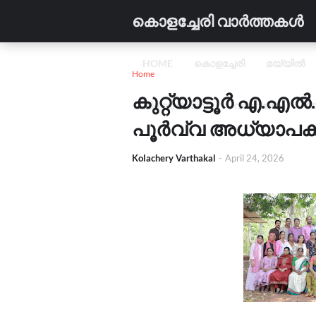
കൊളച്ചേരി വാർത്തകൾ
HOME
കൊളച്ചേരി
മയ്യിൽ
Home
കുറ്റ്യാട്ടൂർ എ.എൽ.
വിദ്യാഭ്യാസം
വാണിജ്യം
C
പൂർവ്വ അധ്യാപക 
Kolachery Varthakal
-
April 24, 2026