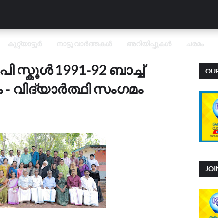
കുറ്റ്യാട്ടൂർ
നാട്ടു വാർത്തകൾ
അറിയിപ്പുകൾ
ചരമം
പി സ്കൂൾ 1991-92 ബാച്ച്
OU
OVID
- വിദ്യാർത്ഥി സംഗമം
JO