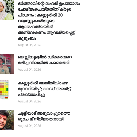
ഭർത്താവിന്റെ ലഹരി ഉപയോഗം
ചോദ്യംചെയ്തതിന് ക്രൂര
പീഡനം ; കണ്ണൂരിൽ 20
വയസ്സുകാരിയുടെ
ആത്മഹത്യയിൽ
അന്വേഷണം ആവശ്യപ്പെട്ട്
കുടുംബം
August 06, 2026
ബസ്സിനുള്ളിൽ ഡ്രൈവറെ
മരിച്ച നിലയിൽ കണ്ടെത്തി
August 04, 2026
കണ്ണൂരിൽ അതിതീവ്ര മഴ
മുന്നറിയിപ്പ് ; റെഡ് അലർട്ട്
പ്രഖ്യാപിച്ചു
August 04, 2026
ചൂളിയാട് അടുവാപ്പുറത്തെ
രൂപേഷ് നിര്യാതനായി
August 04, 2026