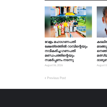
വേളം മഹാഗണപതി
കടലിൽ 
ക്ഷേത്രത്തിൽ റാമ്പിന്റെയും
മടങ്ങ
നവീകരിച്ച ഗണപതി
നെഞ്
മണ്ഡപത്തിന്റെയും
മത്സ്
സമർപ്പണം നടന്നു
ദാരുണ
August 06, 2026
August 0
Previous Post