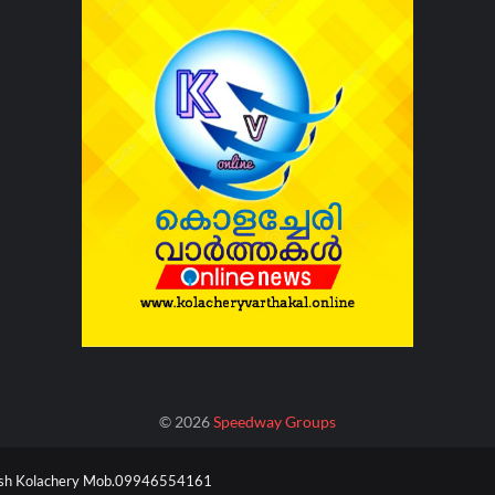
©
2026
Speedway Groups
esh Kolachery Mob.09946554161