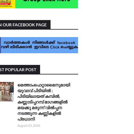
N OUR FACEBOOK PAGE
T POPULAR POST
മെത്താംഫെറ്റാമൈനുമായി
യുവാവ് പിടിയിൽ ;
പിടിയിലായത് കമ്പിൽ,
കണ്ണാടിപ്പറമ്പ് ഭാഗങ്ങളിൽ
മയക്കു മരുന്ന് വിൽപ്പന
നടത്തുന്ന കണ്ണികളിൽ
പ്രധാനി
August 03, 2026