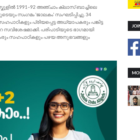
.പി സ്കൂളിൽ 1991–92 അഞ്ചാം ക്ലാസ് ബാച്ചിലെ
യും സംഗമം 'ജാലകം' സംഘടിപ്പിച്ചു. 34
ഹപാഠികളും പ്രിയപ്പെട്ട അധ്യാപകരും പങ്കിട്ട
JOI
െ സവിശേഷമാക്കി. പരിപാടിയുടെ ഭാഗമായി
രും സഹപാഠികളും പഴയ അനുഭവങ്ങളും
MOS