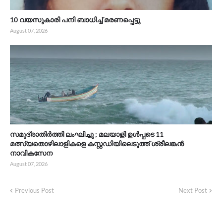
10 വയസുകാരി പനി ബാധിച്ച് മരണപ്പെട്ടു
August 07, 2026
സമുദ്രാതിർത്തി ലംഘിച്ചു ; മലയാളി ഉൾപ്പടെ 11
മത്സ്യതൊഴിലാളികളെ കസ്റ്റഡിയിലെടുത്ത് ശ്രീലങ്കൻ
നാവികസേന
August 07, 2026
Previous Post
Next Post