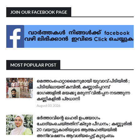
JOIN OUR FACEBOOK PAGE
MOST POPULAR POST
മെത്താംഫെറ്റാമൈനുമായി യുവാവ് പിടിയിൽ ;
പിടിയിലായത് കമ്പിൽ, കണ്ണാടിപ്പറമ്പ്
ഭാഗങ്ങളിൽ മയക്കു മരുന്ന് വിൽപ്പന നടത്തുന്ന
കണ്ണികളിൽ പ്രധാനി
August 03, 2026
ഭർത്താവിന്റെ ലഹരി ഉപയോഗം
ചോദ്യംചെയ്തതിന് ക്രൂര പീഡനം ; കണ്ണൂരിൽ
20 വയസ്സുകാരിയുടെ ആത്മഹത്യയിൽ
അന്വേഷണം ആവശ്യപ്പെട്ട് കുടുംബം