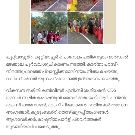
കുറ്റ്യാട്ടൂർ :- കുറ്റ്യാട്ടൂർ പൊറോളം പതിനെട്ടാം വാർഡിൽ
മഴക്കാല പൂർവ്വ ശുചീകരണം നടത്തി. കാര്യാപറമ്പ് -
നിരത്തുപാലത്ത് പ്ലാസ്റ്റിക്ക് മാലിന്യം നീക്കം ചെയ്തു.
വാർഡ്‌ മെമ്പർ യൂസഫ് പാലക്കൽ ഉദ്ഘാടനം ചെയ്തു.
വികസന സമിതി കൺവീനർ എൻ.സി ശശീധരൻ, CDS
മെമ്പർ സരിത മഹേഷ് മുൻ മെമ്പർമാരായ ടി.ആർ ചന്ദ്രൻ,
എം.സി പത്മനാഭൻ, എം.വി പ്രഭാകരൻ, ഹരിത കർമ്മസേന
അംഗങ്ങൾ, കുടുംബശ്രീ തൊഴിലുറപ്പ് അംഗങ്ങൾ,
ആശാവർക്കർ, രാഷ്ട്രീയ പാർട്ടി പ്രവർത്തകർ
തുടങ്ങിയവർ പങ്കെടുത്തു.