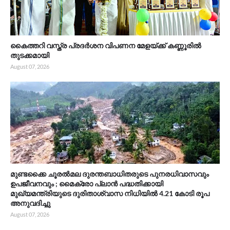
കൈത്തറി വസ്ത്ര പ്രദർശന വിപണന മേളയ്ക്ക് കണ്ണൂരിൽ
തുടക്കമായി
August 07, 2026
മുണ്ടക്കൈ ചൂരൽമല ദുരന്തബാധിതരുടെ പുനരധിവാസവും
ഉപജീവനവും ; മൈക്രോ പ്ലാൻ പദ്ധതിക്കായി
മുഖ്യമന്ത്രിയുടെ ദുരിതാശ്വാസ നിധിയിൽ 4.21 കോടി രൂപ
അനുവദിച്ചു
August 07, 2026