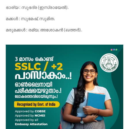
ഭാര്യ : സുഭദ്ര (ഇസ്രായേൽ).
മക്കൾ : സുമേഷ്, സുമിത.
മരുമക്കൾ : രമ്യ, അശോകൻ (ഖത്തർ).