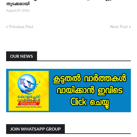
തുടക്കമായി
August 07, 2026
Previous Post
Next Post
OUR NEWS
JOIN WHATSAPP GROUP