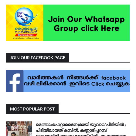
JOIN OUR FACEBOOK PAGE
MOST POPULAR POST
മെത്താംഫെറ്റാമൈനുമായി യുവാവ് പിടിയിൽ ;
പിടിയിലായത് കമ്പിൽ, കണ്ണാടിപ്പറമ്പ്
ഭാഗങ്ങളിൽ മയക്കു മരുന്ന് വിൽപ്പന നടത്തുന്ന