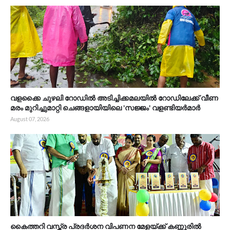
വളക്കൈ ചുഴലി റോഡിൽ അടിച്ചിക്കമലയിൽ റോഡിലേക്ക് വീണ
മരം മുറിച്ചുമാറ്റി ചെങ്ങളായിയിലെ 'സജ്ജം' വളണ്ടിയർമാർ
August 07, 2026
കൈത്തറി വസ്ത്ര പ്രദർശന വിപണന മേളയ്ക്ക് കണ്ണൂരിൽ