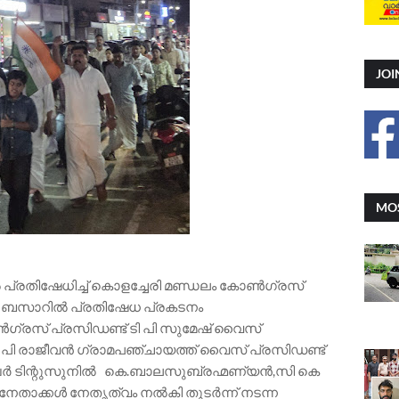
JOI
MOS
പ്രതിഷേധിച്ച് കൊളച്ചേരി മണ്ഡലം കോൺഗ്രസ്
പിൽ ബസാറിൽ പ്രതിഷേധ പ്രകടനം
ഗ്രസ് പ്രസിഡണ്ട് ടി പി സുമേഷ് വൈസ്
പി രാജീവൻ ഗ്രാമപഞ്ചായത്ത് വൈസ് പ്രസിഡണ്ട്
െമ്പർ ടിന്റുസുനിൽ കെ.ബാലസുബ്രഹ്മണ്യൻ,സി കെ
ിയ നേതാക്കൾ നേതൃത്വം നൽകി തുടർന്ന് നടന്ന