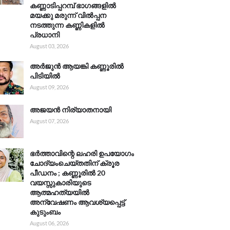
കണ്ണാടിപ്പറമ്പ് ഭാഗങ്ങളിൽ
മയക്കു മരുന്ന് വിൽപ്പന
നടത്തുന്ന കണ്ണികളിൽ
പ്രധാനി
August 03, 2026
അർജുൻ ആയങ്കി കണ്ണൂരിൽ
പിടിയിൽ
August 09, 2026
അജയൻ നിര്യാതനായി
August 07, 2026
ഭർത്താവിന്റെ ലഹരി ഉപയോഗം
ചോദ്യംചെയ്തതിന് ക്രൂര
പീഡനം ; കണ്ണൂരിൽ 20
വയസ്സുകാരിയുടെ
ആത്മഹത്യയിൽ
അന്വേഷണം ആവശ്യപ്പെട്ട്
കുടുംബം
August 06, 2026