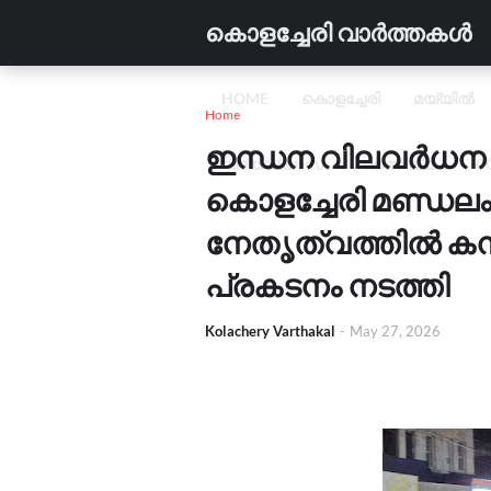
കൊളച്ചേരി വാർത്തകൾ
HOME
കൊളച്ചേരി
മയ്യിൽ
Home
ഇന്ധന വിലവർധന വ
വിദ്യാഭ്യാസം
വാണിജ്യം
C
കൊളച്ചേരി മണ്ഡലം
നേതൃത്വത്തിൽ ക
പ്രകടനം നടത്തി
Kolachery Varthakal
-
May 27, 2026