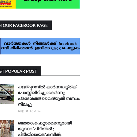
N OUR FACEBOOK PAGE
T POPULAR POST
പള്ളിപ്പറമ്പിൽ കാർ ഇലക്ട്രിക്
പോസ്റ്റിലിടിച്ചു തകർന്നു;
പ്രദേശത്ത് വൈദ്യുതി ബന്ധം
നിലച്ചു
August 09, 2026
മെത്താംഫെറ്റാമൈനുമായി
യുവാവ് പിടിയിൽ ;
പിടിയിലായത് കമ്പിൽ,