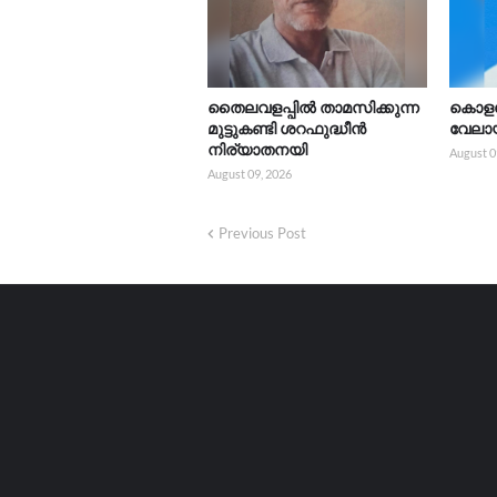
തൈലവളപ്പിൽ താമസിക്കുന്ന
കൊളച
മുട്ടുകണ്ടി ശറഫുദ്ധീൻ
വേലാ
നിര്യാതനയി
August 0
August 09, 2026
Previous Post