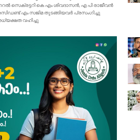
ൽ സെക്രട്ടറി കെ എം ശിവദാസൻ, എ പി രാജീവൻ
ിഡണ്ട് എം സജിമ തുടങ്ങിയവർ പ്രസംഗിച്ചു
അധ്യക്ഷത വഹിച്ചു