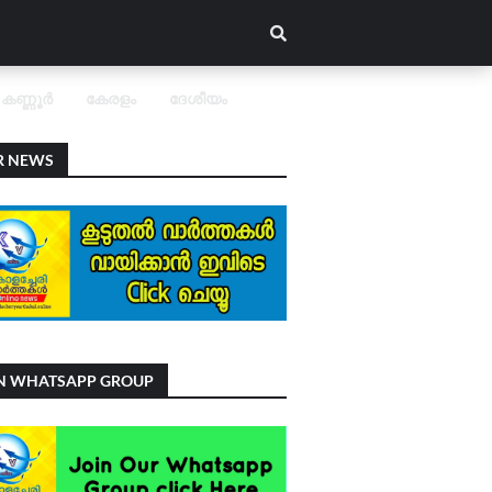
കണ്ണൂർ
കേരളം
ദേശീയം
R NEWS
IN WHATSAPP GROUP