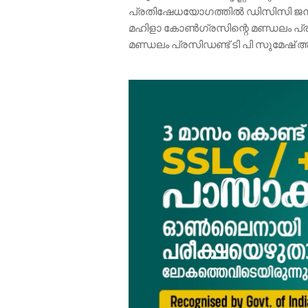
പ്രതിഷേധയോഗത്തിൽ ഡിസിസി ജനറ
മഹിളാ കോൺഗ്രസിന്റെ മണ്ഡലം പ്രസ
മണ്ഡലം പ്രസിഡണ്ട് ടി പി സുമേഷ് 