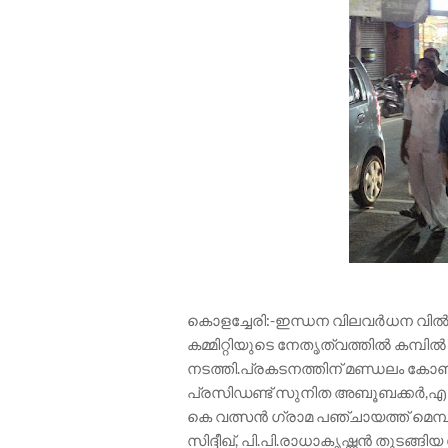
കൊളച്ചേരി:-ഇന്ധന വിലവർധന വിൽ 
കമ്മിറ്റിയുടെ നേതൃത്വത്തിൽ കമ്
നടത്തി.പ്രകടനത്തിന് മണ്ഡലം കോൺ
പ്രസിഡണ്ട് സുനിത അബൂബക്കർ,എ 
കെ വത്സന്‍ ഗ്രാമ പഞ്ചായത്ത് മ
സിദ്ദീഖ്, പി.പി.രാധാകൃഷ്ണൻ തുടങ്ങ