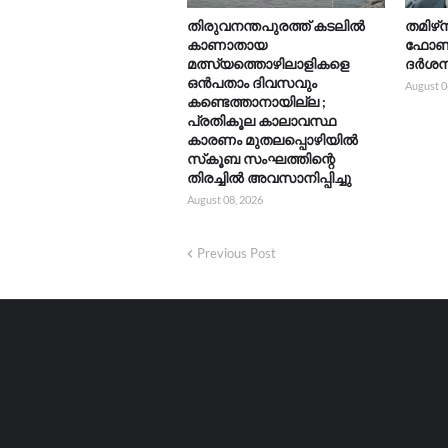
തിരുവനന്തപുരത്ത് കടലിൽ
തമിഴ്‌
കാണാതായ
ഫോൺ ന
മത്സ്യത്തൊഴിലാളികളെ
ദർശനത
ഒൻപതാം ദിവസവും
August 0
കണ്ടെത്താനായില്ല ;
പ്രതികൂല കാലാവസ്ഥ
കാരണം മുതലപ്പൊഴിയിൽ
സ്‌കൂബ സംഘത്തിന്റെ
തിരച്ചിൽ അവസാനിപ്പിച്ചു
August 08, 2026
Previous Post