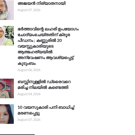
അജയൻ നിര്യാതനായി
August 07, 2026
ഭർത്താവിന്റെ ലഹരി ഉപയോഗം
ചോദ്യംചെയ്തതിന് ക്രൂര
പീഡനം ; കണ്ണൂരിൽ 20
വയസ്സുകാരിയുടെ
ആത്മഹത്യയിൽ
അന്വേഷണം ആവശ്യപ്പെട്ട്
കുടുംബം
August 06, 2026
ബസ്സിനുള്ളിൽ ഡ്രൈവറെ
മരിച്ച നിലയിൽ കണ്ടെത്തി
August 04, 2026
10 വയസുകാരി പനി ബാധിച്ച്
മരണപ്പെട്ടു
August 07, 2026