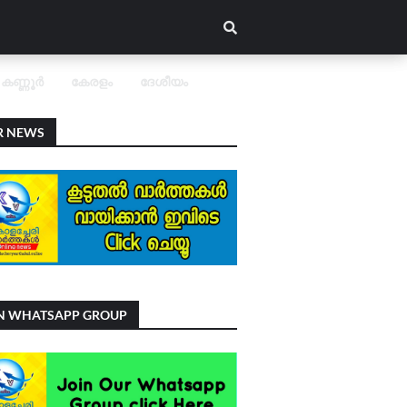
കണ്ണൂർ
കേരളം
ദേശീയം
R NEWS
IN WHATSAPP GROUP