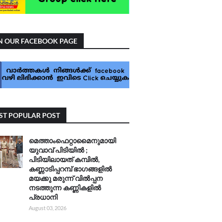
N OUR FACEBOOK PAGE
T POPULAR POST
മെത്താംഫെറ്റാമൈനുമായി
യുവാവ് പിടിയിൽ ;
പിടിയിലായത് കമ്പിൽ,
കണ്ണാടിപ്പറമ്പ് ഭാഗങ്ങളിൽ
മയക്കു മരുന്ന് വിൽപ്പന
നടത്തുന്ന കണ്ണികളിൽ
പ്രധാനി
August 03, 2026