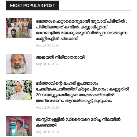
MOST POPULAR POST
മെത്താംഫെറ്റാമൈനുമായി യുവാവ് പിടിയിൽ ;
പിടിയിലായത് കമ്പിൽ, കണ്ണാടിപ്പറമ്പ്
ഭാഗങ്ങളിൽ മയക്കു മരുന്ന് വിൽപ്പന നടത്തുന്ന
കണ്ണികളിൽ പ്രധാനി
August 03, 2026
അജയൻ നിര്യാതനായി
August 07, 2026
ഭർത്താവിന്റെ ലഹരി ഉപയോഗം
ചോദ്യംചെയ്തതിന് ക്രൂര പീഡനം ; കണ്ണൂരിൽ
20 വയസ്സുകാരിയുടെ ആത്മഹത്യയിൽ
അന്വേഷണം ആവശ്യപ്പെട്ട് കുടുംബം
August 06, 2026
ബസ്സിനുള്ളിൽ ഡ്രൈവറെ മരിച്ച നിലയിൽ
കണ്ടെത്തി
August 04, 2026