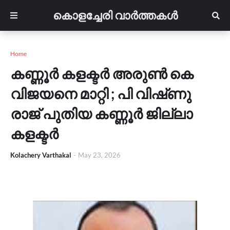
കൊളച്ചേരി വാർത്തകൾ
Home
കണ്ണൂർ കളക്ടർ അരുൺ കെ
വിജയനെ മാറ്റി ; പി വിഷ്‌ണു
രാജ് പുതിയ കണ്ണൂർ ജില്ലാ
കളക്ടർ
Kolachery Varthakal
-
May 23, 2026