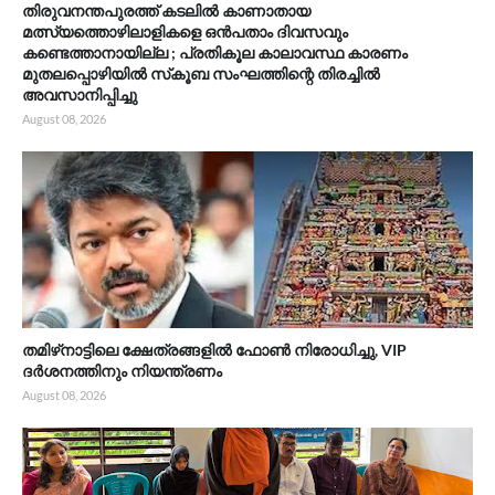
തിരുവനന്തപുരത്ത് കടലിൽ കാണാതായ
മത്സ്യത്തൊഴിലാളികളെ ഒൻപതാം ദിവസവും
കണ്ടെത്താനായില്ല ; പ്രതികൂല കാലാവസ്ഥ കാരണം
മുതലപ്പൊഴിയിൽ സ്‌കൂബ സംഘത്തിന്റെ തിരച്ചിൽ
അവസാനിപ്പിച്ചു
August 08, 2026
തമിഴ്‌നാട്ടിലെ ക്ഷേത്രങ്ങളിൽ ഫോൺ നിരോധിച്ചു, VIP
ദർശനത്തിനും നിയന്ത്രണം
August 08, 2026