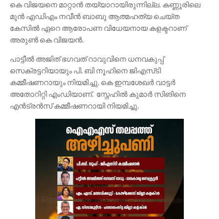
കെ വിജയനെ മാറ്റാൻ തയ്യാറായിരുന്നില്ല. കണ്ണൂരിലെ
മുൻ എഡിഎം നവീൻ ബാബു ആത്മഹത്യ ചെയ്ത
കേസിൽ ഏറെ ആരോപണ വിധേയനായ കളക്ടറാണ്
അരുൺ കെ വിജയൻ.
പാട്ടീൽ അജിത് ഭഗവത് റാവുവിനെ ധനവകുപ്പ്
സെക്രട്ടറിയായും പി. ബി നൂഹിനെ ജിഎസ്‌ടി
കമ്മീഷണറായും നിയമിച്ചു. കെ ഇമ്പശേഖർ വാട്ടർ
അതോറിറ്റി എംഡിയാണ്. സ്നേഹിൽ കുമാർ സിങിനെ
എൻട്രൻസ് കമ്മീഷണറായി നിയമിച്ചു.