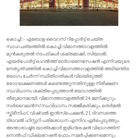
കൊച്ചി :- എബോള വൈറസ് റിപ്പോർട്ട് ചെയ്‌ത
സാഹചര്യത്തിൽ കൊച്ചി വിമാനത്താവളത്തിൽ
മുൻകരുതൽ നടപടികൾ ശക്തമാക്കി. സിയാൽ,
എയർപോർട്ട് ഹെൽത്ത് ഓർഗനൈസേഷൻ എന്നിവയുടെ
നേതൃത്വത്തിൽ കൊച്ചി വിമാനത്താവളത്തിൽ അടിയന്തിര
യോഗം ചേർന്ന് സ്ഥിതിഗതികൾ വിലയിരുത്തി.
രോഗലക്ഷണങ്ങൾ കണ്ടെത്തുന്നതിനുള്ള നിരീക്ഷണ
സംവിധാനം ശക്തിപ്പെടുത്താൻ യോഗത്തിൽ
തീരുമാനമായി. വിമാനത്താവളത്തിൽ 24 മണിക്കൂറും
സർവൈലൻസ് സംവിധാനം സജ്ജീകരിക്കും. തെർമൽ
സ്ക്രീനിംഗ്, വിഷ്വൽ ഇൻസ്പെക്ഷൻ, 21 ദിവസത്തെ
ട്രാവൽ ഹിസ്റ്ററി പരിശോധന എന്നിവ ഏർപ്പെടുത്തും.
അന്താരാഷ്ട്ര യാത്രക്കാർ ഇമിഗ്രേഷൻ വിഭാഗത്തിന്
സെൽഫ് ഡിക്ലറേഷൻ ഫോം സമർപ്പിക്കണമെന്നും