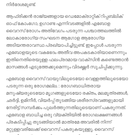
നിർദേശമുണ്ട്.
ആഫ്രിക്കൻ രാജ്യങ്ങളായ ഡെമോക്രാറ്റിക് റിപ്പബ്ലിക്
ഓഫ് കോംഗോ, ഉഗാണ്ട എന്നിവടങ്ങളിൽ എബോള
വൈറസ് രോഗം അതിവേഗം പടരുന്ന പശ്ചാത്തലത്തിൽ
ലോകാരോഗ്യ സംഘടന ആഗോള ആരോഗ്യ
അടിയന്തരാവസ്ഥ പ്രഖ്യാപിച്ചിട്ടുണ്ട്. ഇപ്പോൾ പടരുന്ന
എബോളയുടെ വകഭേദം അതീവ അപകടകാരിയാണെന്നും
ഇതിനെതിരെയുള്ള ഫലപ്രദമായ വാക്സ‌ിൻ കണ്ടെത്താൻ
മാസങ്ങൾ എടുത്തേക്കുമെന്നും വിദഗ്ദ്ധർ സൂചിപ്പിക്കുന്നു.
എബോള വൈറസ് വായുവിലൂടെയോ വെള്ളത്തിലൂടെയോ
പടരുന്ന ഒരു രോഗമല്ല. : രോഗബാധിതരായ
മനുഷ്യരുടെയോ മൃഗങ്ങളുടെയോ രക്തം, മലമൂത്രങ്ങൾ,
ഛർദ്ദി, ഉമിനീർ, വിയർപ്പ് തുടങ്ങിയ ശരീരസ്രവങ്ങളുമായി
നേരിട്ട് സമ്പർക്കം പുലർത്തുന്നതിലൂടെയാണ് പകരുന്നത്.
എബോള ബാധിച്ച ഒരു വ്യക്തിയിൽ രോഗലക്ഷണങ്ങൾ
പ്രകടിപ്പിച്ചു തുടങ്ങിയാൽ മാത്രമേ അവരിൽ നിന്ന്
മറ്റുള്ളവരിലേക്ക് വൈറസ് പകരുകയുള്ളൂ. വൈറസ്