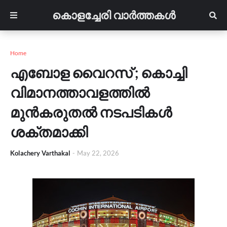
കൊളച്ചേരി വാർത്തകൾ
Home
എബോള വൈറസ് ; കൊച്ചി
വിമാനത്താവളത്തിൽ
മുൻകരുതൽ നടപടികൾ
ശക്തമാക്കി
Kolachery Varthakal
-
May 22, 2026