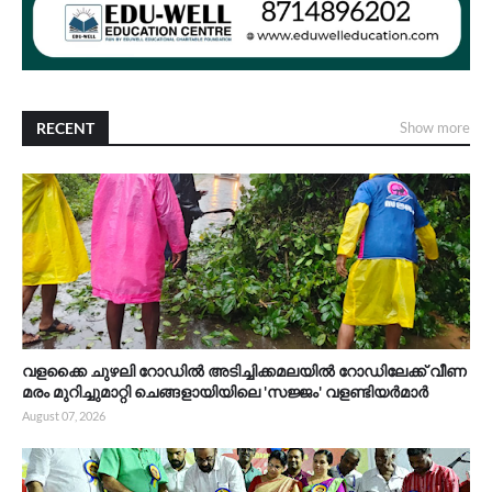
RECENT
Show more
വളക്കൈ ചുഴലി റോഡിൽ അടിച്ചിക്കമലയിൽ റോഡിലേക്ക് വീണ
മരം മുറിച്ചുമാറ്റി ചെങ്ങളായിയിലെ 'സജ്ജം' വളണ്ടിയർമാർ
August 07, 2026