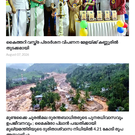
കൈത്തറി വസ്ത്ര പ്രദർശന വിപണന മേളയ്ക്ക് കണ്ണൂരിൽ
തുടക്കമായി
August 07, 2026
മുണ്ടക്കൈ ചൂരൽമല ദുരന്തബാധിതരുടെ പുനരധിവാസവും
ഉപജീവനവും ; മൈക്രോ പ്ലാൻ പദ്ധതിക്കായി
മുഖ്യമന്ത്രിയുടെ ദുരിതാശ്വാസ നിധിയിൽ 4.21 കോടി രൂപ
അനുവദിച്ചു