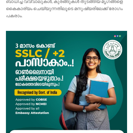
ബാധിച്ച വവ്വാലുകൾ, കുരങ്ങുകൾ തുടങ്ങിയ മൃഗങ്ങളെ
കൈകാര്യം ചെയ്യുന്നതിലൂടെ മനുഷ്യരിലേക്ക് രോഗം
പകരാം.