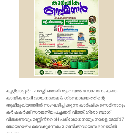
കുറ്റ്യാട്ടൂർ :- പഴശ്ശി ഞാലിവട്ടംവയൽ സോപാനം കലാ-
കായിക വേദി വായനശാല & ഗ്രന്ഥാലയത്തിന്റെ
ആഭിമുഖ്യത്തിൽ സംഘടിപ്പിക്കുന്ന കാർഷിക സെമിനാറും
കർഷകർക്ക് സൗജന്യ പച്ചക്കറി വിത്ത്, ഗ്രോ ബാഗ്
വിതരണവും മണ്ണിൻ്റെ pH പരിശോധനയും നാളെ മേയ് 17
ഞായറാഴ്ച വൈകുന്നേരം 3 മണിക്ക് വായനശാലയിൽ