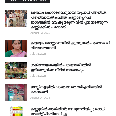
മെത്താംഫെറ്റാമൈനുമായി യുവാവ് പിടിയിൽ ;
പിടിയിലായത് കമ്പിൽ, കണ്ണാടിപ്പറമ്പ്
ഭാഗങ്ങളിൽ മയക്കു മരുന്ന് വിൽപ്പന നടത്തുന്ന
കണ്ണികളിൽ പ്രധാനി
August 03, 2026
കയരളം ഞാറ്റുവയലിൽ കുന്നുമ്മൽ പ്രേമവല്ലി
നിര്യാതയായി
July 31, 2026
ശക്തമായ മഴയിൽ പാട്ടയത്ത് മതിൽ
ഇടിഞ്ഞുവീണ് വീടിന് നാശനഷ്ടം
July 31, 2026
ബസ്സിനുള്ളിൽ ഡ്രൈവറെ മരിച്ച നിലയിൽ
കണ്ടെത്തി
August 04, 2026
കണ്ണൂരിൽ അതിതീവ്ര മഴ മുന്നറിയിപ്പ് ; റെഡ്
അലർട്ട് പ്രഖ്യാപിച്ചു