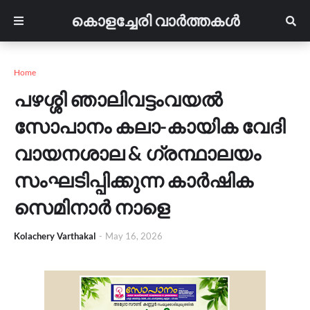
കൊളച്ചേരി വാർത്തകൾ
Home
പഴശ്ശി ഞാലിവട്ടംവയൽ
സോപാനം കലാ-കായിക വേദി
വായനശാല & ഗ്രന്ഥാലയം
സംഘടിപ്പിക്കുന്ന കാർഷിക
സെമിനാർ നാളെ
Kolachery Varthakal
-
May 16, 2026