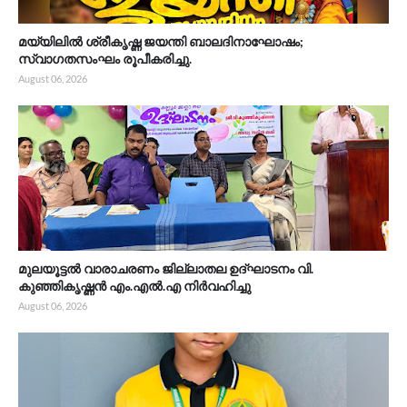
മയ്യിലിൽ ശ്രീകൃഷ്ണ ജയന്തി ബാലദിനാഘോഷം;
സ്വാഗതസംഘം രൂപീകരിച്ചു.
August 06, 2026
മുലയൂട്ടൽ വാരാചരണം ജില്ലാതല ഉദ്ഘാടനം വി.
കുഞ്ഞികൃഷ്ണൻ എം.എൽ.എ നിർവഹിച്ചു
August 06, 2026