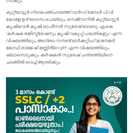
നടക്കും.
കുറ്റ്യാട്ടൂർ ഗ്രാമപഞ്ചായത്ത് വാർഡ് മെമ്പർ പി.വി
കോമള ഉദ്ഘാടനം ചെയ്യും. സെമിനാറിൽ കുറ്റ്യാട്ടൂർ
കൃഷിഭവൻ കൃഷി ഓഫീസർ സുരേഷ് ബാബു. എ.കെ
'കർഷക രജിസ്ട്രേഷനും കൃഷി വകുപ്പ് പദ്ധതികളും' എന്ന
വിഷയത്തിലും, അഗ്രോ സൗണ്ട് മാർക്കറ്റിംഗ് മാനേജർ
മോഡി രാജേഷ് 'മണ്ണിൻ്റെ pH' എന്ന വിഷയത്തിലും
ക്ലാസെടുക്കും. കർഷകൻ സുരേഷ് ചന്ദ്രത്തിലിനെ
ചടങ്ങിൽ വെച്ച് ആദരിക്കും.