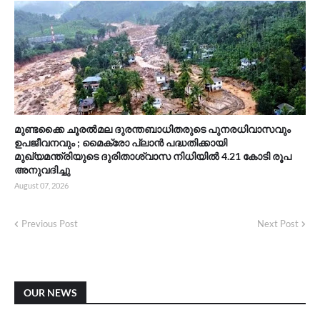
മുണ്ടക്കൈ ചൂരൽമല ദുരന്തബാധിതരുടെ പുനരധിവാസവും
ഉപജീവനവും ; മൈക്രോ പ്ലാൻ പദ്ധതിക്കായി
മുഖ്യമന്ത്രിയുടെ ദുരിതാശ്വാസ നിധിയിൽ 4.21 കോടി രൂപ
അനുവദിച്ചു
August 07, 2026
Previous Post
Next Post
OUR NEWS