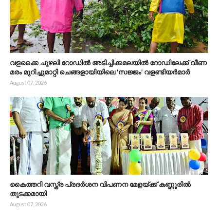
വളക്കൈ ചുഴലി റോഡിൽ അടിച്ചിക്കമലയിൽ റോഡിലേക്ക് വീണ
മരം മുറിച്ചുമാറ്റി ചെങ്ങളായിയിലെ 'സജ്ജം' വളണ്ടിയർമാർ
August 07, 2026
കൈത്തറി വസ്ത്ര പ്രദർശന വിപണന മേളയ്ക്ക് കണ്ണൂരിൽ
തുടക്കമായി
August 07, 2026