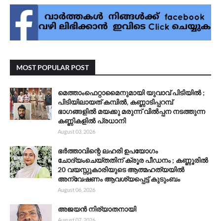
MOST POPULAR POST
മെത്താംഫെറ്റാമൈനുമായി യുവാവ് പിടിയിൽ ;
പിടിയിലായത് കമ്പിൽ, കണ്ണാടിപ്പറമ്പ്
ഭാഗങ്ങളിൽ മയക്കു മരുന്ന് വിൽപ്പന നടത്തുന്ന
കണ്ണികളിൽ പ്രധാനി
August 03, 2026
ഭർത്താവിന്റെ ലഹരി ഉപയോഗം
ചോദ്യംചെയ്തതിന് ക്രൂര പീഡനം ; കണ്ണൂരിൽ
20 വയസ്സുകാരിയുടെ ആത്മഹത്യയിൽ
അന്വേഷണം ആവശ്യപ്പെട്ട് കുടുംബം
August 06, 2026
അജയൻ നിര്യാതനായി
August 07, 2026