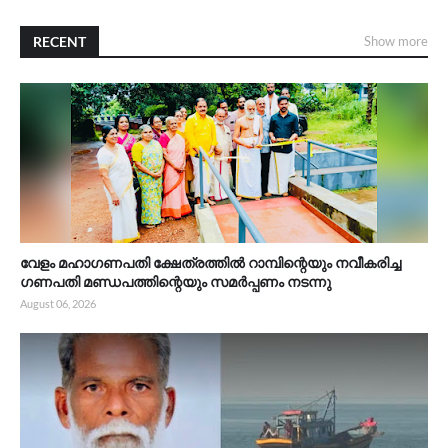
RECENT
Show more
വേളം മഹാഗണപതി ക്ഷേത്രത്തിൽ റാമ്പിന്റെയും നവീകരിച്ച
ഗണപതി മണ്ഡപത്തിന്റെയും സമർപ്പണം നടന്നു
August 06, 2026