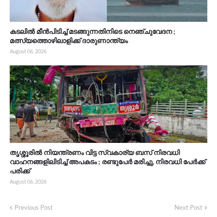
കടലിൽ മീൻപിടിച്ച് മടങ്ങുന്നതിനിടെ നെഞ്ചുവേദന ;
മത്സ്യത്തൊഴിലാളിക്ക് ദാരുണാന്ത്യം
August 06, 2026
തൃശ്ശൂരിൽ നിയന്ത്രണം വിട്ട സ്വകാര്യ ബസ് നിരവധി
വാഹനങ്ങളിലിടിച്ച് അപകടം ; രണ്ടുപേർ മരിച്ചു, നിരവധി പേർക്ക്
പരിക്ക്
August 06, 2026
Previous Post
Next Post