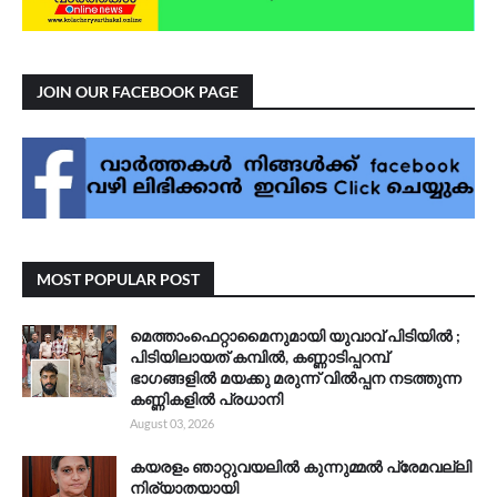
JOIN OUR FACEBOOK PAGE
MOST POPULAR POST
മെത്താംഫെറ്റാമൈനുമായി യുവാവ് പിടിയിൽ ;
പിടിയിലായത് കമ്പിൽ, കണ്ണാടിപ്പറമ്പ്
ഭാഗങ്ങളിൽ മയക്കു മരുന്ന് വിൽപ്പന നടത്തുന്ന
കണ്ണികളിൽ പ്രധാനി
August 03, 2026
കയരളം ഞാറ്റുവയലിൽ കുന്നുമ്മൽ പ്രേമവല്ലി
നിര്യാതയായി