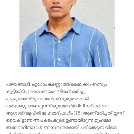
പഴയങ്ങാടി: ഏഴോം കണ്ണോത്ത് ബൈക്കും ബസും
കൂട്ടിയിടിച്ച് ബൈക്ക് യാത്രികൻ മരിച്ചു.
ഒപ്പമുണ്ടായിരുന്നയാൾക്ക് ഗുരുതരമായി
പരിക്കേറ്റു.ഓണപ്പറമ്പ് ജുമാമസ്ജിദിന്സമീപത്തെ
ആശാരിവളപ്പിൽ മുഹമ്മദ് ഫഹീം (18) ആണ് മരിച്ചത്. ഇന്ന്
വൈകിട്ടാണ് അപകടം.കൂടെ ഉണ്ടായിരുന്ന മുഹമ്മദ്
അബ്റാറിനാ (18) ണ് ഗുരുതരമായി പരിക്കേറ്റത്. വിദഗ്ദ