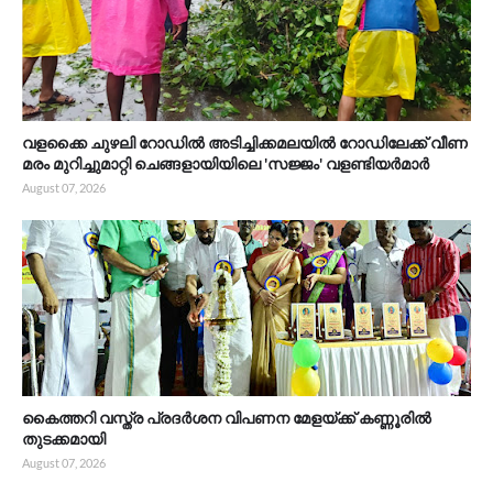
വളക്കൈ ചുഴലി റോഡിൽ അടിച്ചിക്കമലയിൽ റോഡിലേക്ക് വീണ
മരം മുറിച്ചുമാറ്റി ചെങ്ങളായിയിലെ 'സജ്ജം' വളണ്ടിയർമാർ
August 07, 2026
കൈത്തറി വസ്ത്ര പ്രദർശന വിപണന മേളയ്ക്ക് കണ്ണൂരിൽ
തുടക്കമായി
August 07, 2026