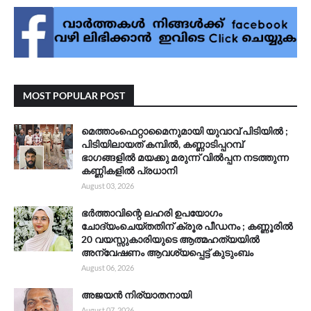
MOST POPULAR POST
മെത്താംഫെറ്റാമൈനുമായി യുവാവ് പിടിയിൽ ;
പിടിയിലായത് കമ്പിൽ, കണ്ണാടിപ്പറമ്പ്
ഭാഗങ്ങളിൽ മയക്കു മരുന്ന് വിൽപ്പന നടത്തുന്ന
കണ്ണികളിൽ പ്രധാനി
August 03, 2026
ഭർത്താവിന്റെ ലഹരി ഉപയോഗം
ചോദ്യംചെയ്തതിന് ക്രൂര പീഡനം ; കണ്ണൂരിൽ
20 വയസ്സുകാരിയുടെ ആത്മഹത്യയിൽ
അന്വേഷണം ആവശ്യപ്പെട്ട് കുടുംബം
August 06, 2026
അജയൻ നിര്യാതനായി
August 07, 2026