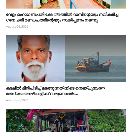
വേളം മഹാഗണപതി ക്ഷേത്രത്തിൽ റാമ്പിന്റെയും നവീകരിച്ച
ഗണപതി മണ്ഡപത്തിന്റെയും സമർപ്പണം നടന്നു
August 06, 2026
കടലിൽ മീൻപിടിച്ച് മടങ്ങുന്നതിനിടെ നെഞ്ചുവേദന ;
മത്സ്യത്തൊഴിലാളിക്ക് ദാരുണാന്ത്യം
August 06, 2026