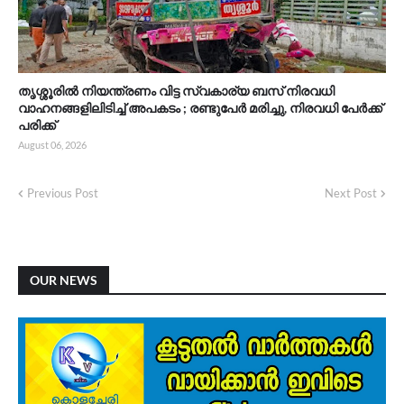
തൃശ്ശൂരിൽ നിയന്ത്രണം വിട്ട സ്വകാര്യ ബസ് നിരവധി
വാഹനങ്ങളിലിടിച്ച് അപകടം ; രണ്ടുപേർ മരിച്ചു, നിരവധി പേർക്ക്
പരിക്ക്
August 06, 2026
Previous Post
Next Post
OUR NEWS