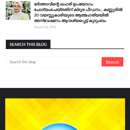
ഭർത്താവിന്റെ ലഹരി ഉപയോഗം
ചോദ്യംചെയ്തതിന് ക്രൂര പീഡനം ; കണ്ണൂരിൽ
20 വയസ്സുകാരിയുടെ ആത്മഹത്യയിൽ
അന്വേഷണം ആവശ്യപ്പെട്ട് കുടുംബം
August 06, 2026
SEARCH THIS BLOG