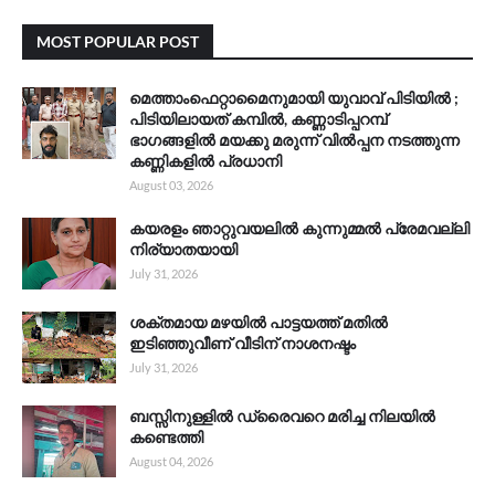
MOST POPULAR POST
മെത്താംഫെറ്റാമൈനുമായി യുവാവ് പിടിയിൽ ;
പിടിയിലായത് കമ്പിൽ, കണ്ണാടിപ്പറമ്പ്
ഭാഗങ്ങളിൽ മയക്കു മരുന്ന് വിൽപ്പന നടത്തുന്ന
കണ്ണികളിൽ പ്രധാനി
August 03, 2026
കയരളം ഞാറ്റുവയലിൽ കുന്നുമ്മൽ പ്രേമവല്ലി
നിര്യാതയായി
July 31, 2026
ശക്തമായ മഴയിൽ പാട്ടയത്ത് മതിൽ
ഇടിഞ്ഞുവീണ് വീടിന് നാശനഷ്ടം
July 31, 2026
ബസ്സിനുള്ളിൽ ഡ്രൈവറെ മരിച്ച നിലയിൽ
കണ്ടെത്തി
August 04, 2026