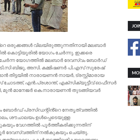
JOI
െ ഒരുക്കങ്ങൾ വിലയിരുത്തുന്നതിനായി മലബാർ
ൽ കൊട്ടിയൂരിൽ യോഗം ചേർന്നു. ഇക്കരെ
 ചേർന്ന യോഗത്തിൽ മലബാർ ദേവസ്വം ബോർഡ്
 ടി.സി ബിജു, അസി. കമ്മിഷണർ പി.എസ് സുരേഷ്
MOS
ാൻ തിട്ടയിൽ നാരായണൻ നായർ, ട്രസ്റ്റിമാരായ
ോടത്ത്, എൻ.പ്രശാന്ത്, എക്സിക്യൂട്ടീവ് ഓഫീസർ
, മുൻ മാനേജർ കെ.നാരായണൻ തുടങ്ങിയവർ
 ബോർഡ് പ്രസിഡന്റിൻ്റെ നേതൃത്വത്തിൽ
ലം, ശൗചാലയം ഉൾപ്പെടെയുള്ള
യും വേഗത്തിൽ പൂർത്തീകരിക്കുന്നതിന്
ർ ദേവസ്വത്തിന് നൽകുകയും ചെയ്തു.
യ്യാറെടുപ്പുകൾ നടത്തിവരികയാണെന്നും