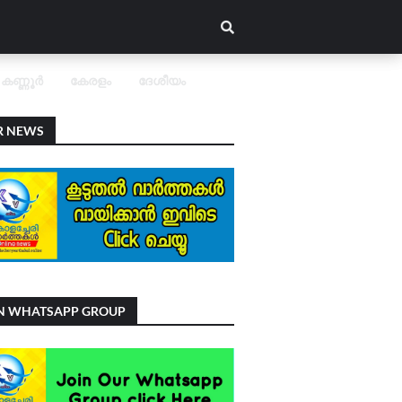
കണ്ണൂർ
കേരളം
ദേശീയം
R NEWS
IN WHATSAPP GROUP