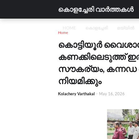
കൊളച്ചേരി വാർത്തകൾ
HOME
കൊളച്ചേരി
മയ്യിൽ
Home
കൊട്ടിയൂർ വൈശാഖോ
വിദ്യാഭ്യാസം
വാണിജ്യം
C
കണക്കിലെടുത്ത് 
സൗകര്യം, കന്നഡ
നിയമിക്കും
Kolachery Varthakal
-
May 16, 2026