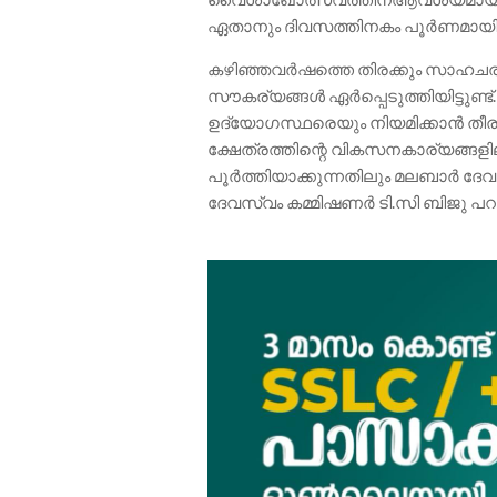
ഏതാനും ദിവസത്തിനകം പൂർണമായി പ
കഴിഞ്ഞവർഷത്തെ തിരക്കും സാഹചര്
സൗകര്യങ്ങൾ ഏർപ്പെടുത്തിയിട്ടുണ
ഉദ്യോഗസ്ഥരെയും നിയമിക്കാൻ തീരുമ
ക്ഷേത്രത്തിന്റെ വികസനകാര്യങ്
പൂർത്തിയാക്കുന്നതിലും മലബാർ ദേവ
ദേവസ്വം കമ്മിഷണർ ടി.സി ബിജു പറ