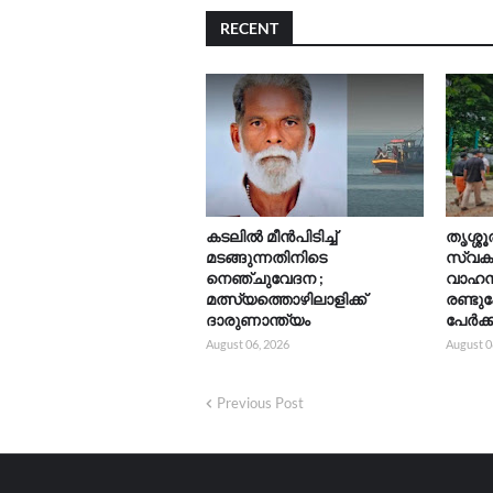
RECENT
കടലിൽ മീൻപിടിച്ച്
തൃശ്ശൂ
മടങ്ങുന്നതിനിടെ
സ്വക
നെഞ്ചുവേദന ;
വാഹനങ
മത്സ്യത്തൊഴിലാളിക്ക്
രണ്ടുപ
ദാരുണാന്ത്യം
പേർക്ക്
August 06, 2026
August 0
Previous Post