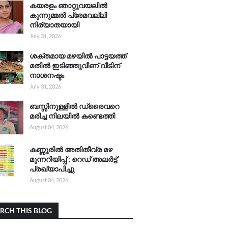
കയരളം ഞാറ്റുവയലിൽ
കുന്നുമ്മൽ പ്രേമവല്ലി
നിര്യാതയായി
July 31, 2026
ശക്തമായ മഴയിൽ പാട്ടയത്ത്
മതിൽ ഇടിഞ്ഞുവീണ് വീടിന്
നാശനഷ്ടം
July 31, 2026
ബസ്സിനുള്ളിൽ ഡ്രൈവറെ
മരിച്ച നിലയിൽ കണ്ടെത്തി
August 04, 2026
കണ്ണൂരിൽ അതിതീവ്ര മഴ
മുന്നറിയിപ്പ് ; റെഡ് അലർട്ട്
പ്രഖ്യാപിച്ചു
August 04, 2026
RCH THIS BLOG