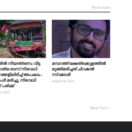
Show more
രിൽ നിയന്ത്രണം വിട്ട
മമ്പറത്ത് ക്ഷേത്രക്കുളത്തിൽ
ാര്യ ബസ് നിരവധി
മുങ്ങിമരിച്ചത് ചിറക്കൽ
്ങളിലിടിച്ച് അപകടം ;
സ്വദേശി
േർ മരിച്ചു, നിരവധി
August 06, 2026
 പരിക്ക്
6, 2026
Next Post