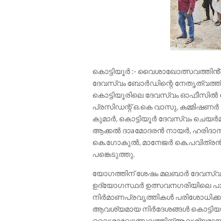
കൊട്ടിയൂർ :- വൈശാഖോത്സവത്തിൻ്റ
ദേവസ്വം ബോർഡിന്റെ നേതൃത്വത്തി
കൊട്ടിയൂരിലെ ദേവസ്വം ഓഫീസിൽ
പ്രസിഡന്റ് ഒ.കെ വാസു, കമ്മിഷണർ
കുമാർ, കൊട്ടിയൂർ ദേവസ്വം ചെയർമ
ആക്കൽ ദാaമോദരൻ നായർ, ഹരിദാസ് ച
കെ.ഗോകുൽ, മാനേജർ കെ.പവിത്രൻ
പങ്കെടുത്തു.
യോഗത്തിന് ശേഷം മലബാർ ദേവസ്വം
ഉദ്യോഗസ്ഥർ ഉത്സവനഗരിയിലെ പാ
നിർമാണപ്രവൃത്തികൾ പരിശോധിക്കുക
ആവശ്യമായ നിർദേശങ്ങൾ കൊട്ടിയൂ
വൈശാഖോത്സവത്തിന്ആവശ്യമായ ത