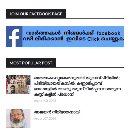
JOIN OUR FACEBOOK PAGE
MOST POPULAR POST
മെത്താംഫെറ്റാമൈനുമായി യുവാവ് പിടിയിൽ ;
പിടിയിലായത് കമ്പിൽ, കണ്ണാടിപ്പറമ്പ്
ഭാഗങ്ങളിൽ മയക്കു മരുന്ന് വിൽപ്പന നടത്തുന്ന
കണ്ണികളിൽ പ്രധാനി
August 03, 2026
അജയൻ നിര്യാതനായി
August 07, 2026