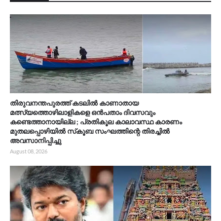
തിരുവനന്തപുരത്ത് കടലിൽ കാണാതായ
മത്സ്യത്തൊഴിലാളികളെ ഒൻപതാം ദിവസവും
കണ്ടെത്താനായില്ല ; പ്രതികൂല കാലാവസ്ഥ കാരണം
മുതലപ്പൊഴിയിൽ സ്‌കൂബ സംഘത്തിന്റെ തിരച്ചിൽ
അവസാനിപ്പിച്ചു
August 08, 2026