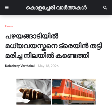
കൊളച്ചേരി വാർത്തകൾ
Home
പഴയങ്ങാടിയിൽ
മധ്യവയസ്കനെ ട്രെയിൻ തട്ടി
മരിച്ച നിലയിൽ കണ്ടെത്തി
Kolachery Varthakal
-
May 18, 2026