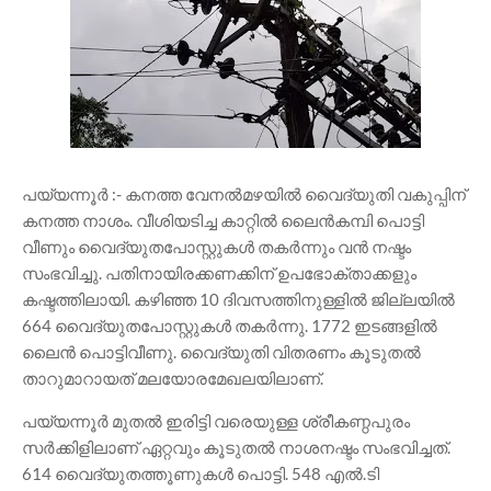
പയ്യന്നൂർ :- കനത്ത വേനൽമഴയിൽ വൈദ്യുതി വകുപ്പിന്
കനത്ത നാശം. വീശിയടിച്ച കാറ്റിൽ ലൈൻകമ്പി പൊട്ടി
വീണും വൈദ്യുതപോസ്റ്റുകൾ തകർന്നും വൻ നഷ്ടം
സംഭവിച്ചു. പതിനായിരക്കണക്കിന് ഉപഭോക്താക്കളും
കഷ്ടത്തിലായി. കഴിഞ്ഞ 10 ദിവസത്തിനുള്ളിൽ ജില്ലയിൽ
664 വൈദ്യുതപോസ്റ്റുകൾ തകർന്നു. 1772 ഇടങ്ങളിൽ
ലൈൻ പൊട്ടിവീണു. വൈദ്യുതി വിതരണം കൂടുതൽ
താറുമാറായത് മലയോരമേഖലയിലാണ്.
പയ്യന്നൂർ മുതൽ ഇരിട്ടി വരെയുള്ള ശ്രീകണ്ഠപുരം
സർക്കിളിലാണ് ഏറ്റവും കൂടുതൽ നാശനഷ്ടം സംഭവിച്ചത്.
614 വൈദ്യുതത്തൂണുകൾ പൊട്ടി. 548 എൽ.ടി