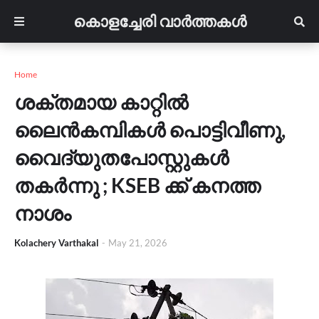
കൊളച്ചേരി വാർത്തകൾ
Home
ശക്തമായ കാറ്റിൽ
ലൈൻകമ്പികൾ പൊട്ടിവീണു,
വൈദ്യുതപോസ്റ്റുകൾ
തകർന്നു ; KSEB ക്ക് കനത്ത
നാശം
Kolachery Varthakal
-
May 21, 2026