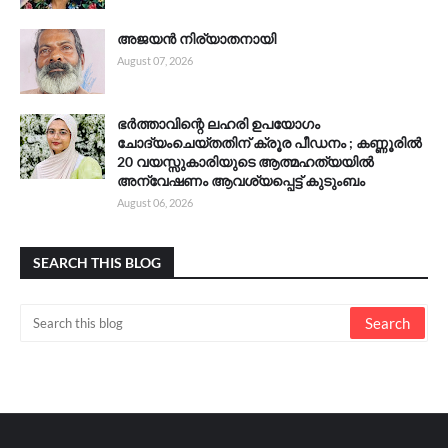
അജയൻ നിര്യാതനായി
August 07, 2026
ഭർത്താവിന്റെ ലഹരി ഉപയോഗം
ചോദ്യംചെയ്തതിന് ക്രൂര പീഡനം ; കണ്ണൂരിൽ
20 വയസ്സുകാരിയുടെ ആത്മഹത്യയിൽ
അന്വേഷണം ആവശ്യപ്പെട്ട് കുടുംബം
August 06, 2026
SEARCH THIS BLOG