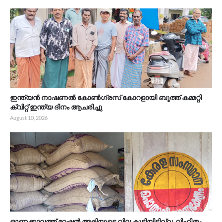
ഇന്ത്യൻ നാഷണൽ കോൺഗ്രസ് കോറളായി ബൂത്ത് കമ്മറ്റി
ക്വിറ്റ് ഇന്ത്യ ദിനം ആചരിച്ചു
August 10, 2026
ഓണക്കാലത്ത് റേഷൻ അരിയുടെ വില കൂട്ടിയിട്ടില്ല, വിഹിതം