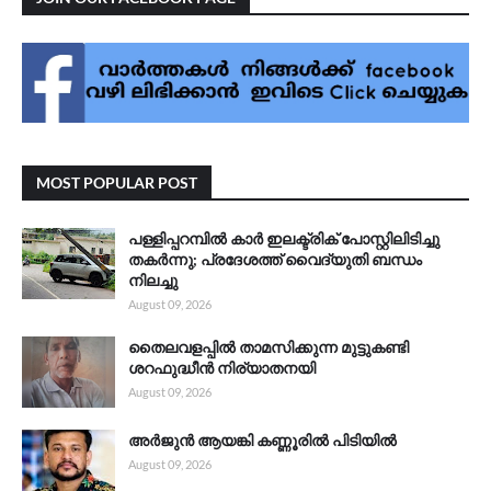
MOST POPULAR POST
പള്ളിപ്പറമ്പിൽ കാർ ഇലക്ട്രിക് പോസ്റ്റിലിടിച്ചു
തകർന്നു; പ്രദേശത്ത് വൈദ്യുതി ബന്ധം
നിലച്ചു
August 09, 2026
തൈലവളപ്പിൽ താമസിക്കുന്ന മുട്ടുകണ്ടി
ശറഫുദ്ധീൻ നിര്യാതനയി
August 09, 2026
അർജുൻ ആയങ്കി കണ്ണൂരിൽ പിടിയിൽ
August 09, 2026