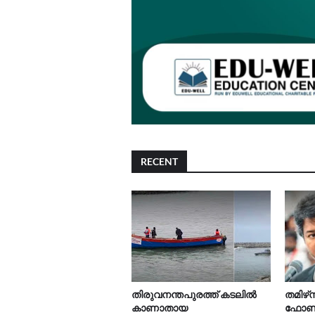
RECENT
തിരുവനന്തപുരത്ത് കടലിൽ
തമിഴ്‌
കാണാതായ
ഫോൺ ന