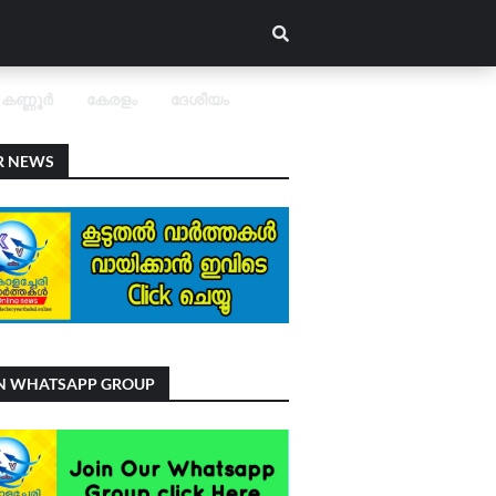
കണ്ണൂർ
കേരളം
ദേശീയം
R NEWS
IN WHATSAPP GROUP