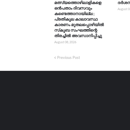
മത്സ്യത്തൊഴിലാളികളെ
ദർശനത
ഒൻപതാം ദിവസവും
August 0
കണ്ടെത്താനായില്ല ;
പ്രതികൂല കാലാവസ്ഥ
കാരണം മുതലപ്പൊഴിയിൽ
സ്‌കൂബ സംഘത്തിന്റെ
തിരച്ചിൽ അവസാനിപ്പിച്ചു
August 08, 2026
Previous Post