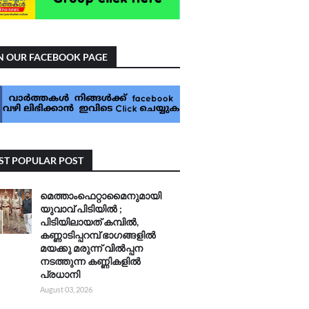
N OUR FACEBOOK PAGE
T POPULAR POST
മെത്താംഫെറ്റാമൈനുമായി
യുവാവ് പിടിയിൽ ;
പിടിയിലായത് കമ്പിൽ,
കണ്ണാടിപ്പറമ്പ് ഭാഗങ്ങളിൽ
മയക്കു മരുന്ന് വിൽപ്പന
നടത്തുന്ന കണ്ണികളിൽ
പ്രധാനി
August 03, 2026