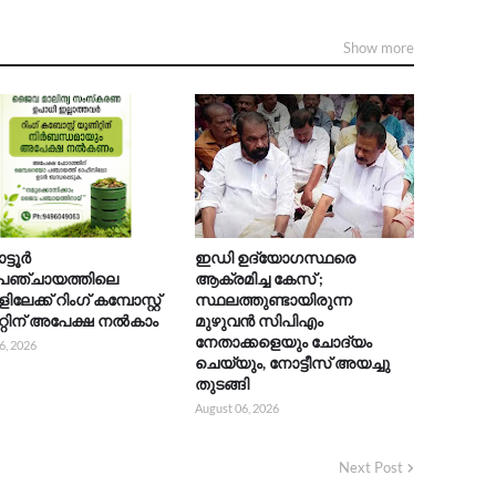
Show more
ാട്ടൂർ
ഇഡി ഉദ്യോഗസ്ഥരെ
മപഞ്ചായത്തിലെ
ആക്രമിച്ച കേസ് ;
ലേക്ക് റിംഗ് കമ്പോസ്റ്റ്
സ്ഥലത്തുണ്ടായിരുന്ന
്റിന് അപേക്ഷ നൽകാം
മുഴുവൻ സിപിഎം
നേതാക്കളെയും ചോദ്യം
6, 2026
ചെയ്യും, നോട്ടീസ് അയച്ചു
തുടങ്ങി
August 06, 2026
Next Post