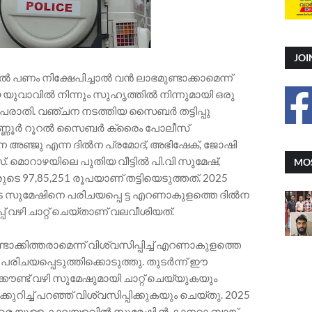
JOI
പണം നിക്ഷേപിച്ചാൽ വൻ ലാഭമുണ്ടാക്കാമെന്ന്
യ യുവാവിൽ നിന്നും സുഹൃത്തിൽ നിന്നുമായി ഒരു
പരാതി. വഞ്ചന നടത്തിയ സൈബർ തട്ടിപ്പു
 കണ്ണൂർ റൂറൽ സൈബർ ക്രൈം പോലീസ്
അഞ്ജു എന്ന ദിൽന പ്രമോദ്, അഭിഷേക്, ജോഷി
 മൊറാഴയിലെ പുതിയ വീട്ടിൽ പി.വി സുമേഷ്,
MOS
െ 97,85,251 രൂപയാണ് തട്ടിയെടുത്തത്. 2025
 സുമേഷിനെ പരിചയപ്പെ ട്ട എറണാകുളത്തെ ദിൽന
് വഴി ചാറ്റ് ചെയ്താണ് വലവീശിയത്.
്കിത്തരാമെന്ന് വിശ്വസിപ്പിച്ച് എറണാകുളത്തെ
രിചയപ്പെടുത്തിക്കൊടുത്തു. തുടർന്ന് ഈ
കൗണ്ട് വഴി സുമേഷുമായി ചാറ്റ് ചെയ്യുകയും
റിച്ച് പറഞ്ഞ് വിശ്വസിപ്പിക്കുകയും ചെയ്തു. 2025
രെ യുള്ള കാലയളവിൽ സുമേഷി ൻ കാനറാ ബാങ്ക്