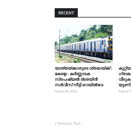
RECENT
യാത്രയ്‌ക്കാരുടെ ശ്രദ്ധയ്ക്ക് ;
കുറ്റ്യ
കേരള - കർണ്ണാടക
ഗ്രാ
സ്പെഷ്യൽ ട്രെയിൻ
വീടുകളി
സർവീസ് നീട്ടി റെയിൽവേ
യൂണിറ
August 06, 2026
August 0
Previous Post