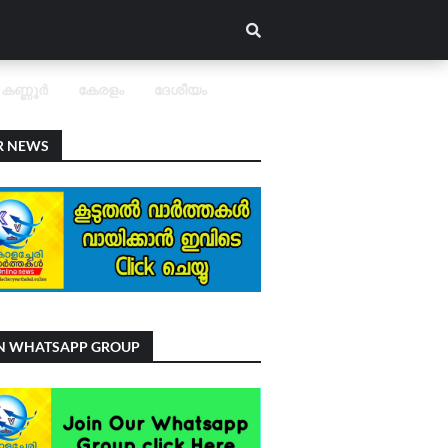
കണ്ണൂർ
കേരളം
ദേശീയം
R NEWS
IN WHATSAPP GROUP