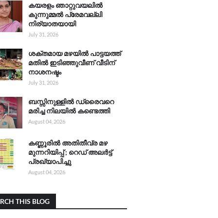
കയരളം ഞാറ്റുവയലിൽ
കുന്നുമ്മൽ പ്രേമവല്ലി
നിര്യാതയായി
July 31, 2026
ശക്തമായ മഴയിൽ പാട്ടയത്ത്
മതിൽ ഇടിഞ്ഞുവീണ് വീടിന്
നാശനഷ്ടം
July 31, 2026
ബസ്സിനുള്ളിൽ ഡ്രൈവറെ
മരിച്ച നിലയിൽ കണ്ടെത്തി
August 04, 2026
കണ്ണൂരിൽ അതിതീവ്ര മഴ
മുന്നറിയിപ്പ് ; റെഡ് അലർട്ട്
പ്രഖ്യാപിച്ചു
August 04, 2026
RCH THIS BLOG