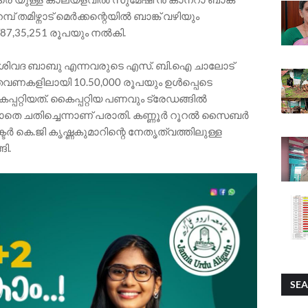
്പ് തമിഴ്നാട് മെർക്കന്റെയിൽ ബാങ്ക് വഴിയും
 87,35,251 രൂപയും നൽകി.
ശിവദ ബാബു എന്നവരുടെ എസ്. ബി.ഐ ചാലോട്
 തവണകളിലായി 10.50,000 രൂപയും ഉൾപ്പെടെ
പറ്റിയത്. കൈപ്പറ്റിയ പണവും ട്രേഡങ്ങിൽ
കാതെ ചതിച്ചെന്നാണ് പരാതി. കണ്ണൂർ റൂറൽ സൈബർ
ർ കെ.ജി കൃഷ്ണകുമാറിന്റെ നേതൃത്വത്തിലുള്ള
ി.
SEA