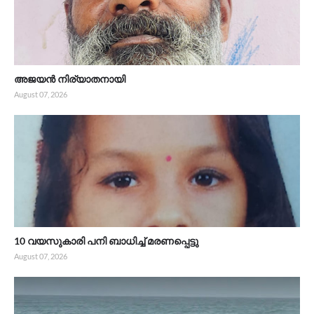
അജയൻ നിര്യാതനായി
August 07, 2026
10 വയസുകാരി പനി ബാധിച്ച് മരണപ്പെട്ടു
August 07, 2026