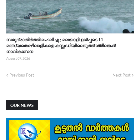
സമുദ്രാതിർത്തി ലംഘിച്ചു ; മലയാളി ഉൾപ്പടെ 11
മത്സ്യതൊഴിലാളികളെ കസ്റ്റഡിയിലെടുത്ത് ശ്രീലങ്കൻ
നാവികസേന
August 07, 2026
Previous Post
Next Post
OUR NEWS