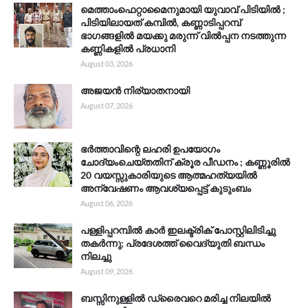
മെത്താംഫെറ്റാമൈനുമായി യുവാവ് പിടിയിൽ ;
പിടിയിലായത് കമ്പിൽ, കണ്ണാടിപ്പറമ്പ്
ഭാഗങ്ങളിൽ മയക്കു മരുന്ന് വിൽപ്പന നടത്തുന്ന
കണ്ണികളിൽ പ്രധാനി
August 03, 2026
അജയൻ നിര്യാതനായി
August 07, 2026
ഭർത്താവിന്റെ ലഹരി ഉപയോഗം
ചോദ്യംചെയ്തതിന് ക്രൂര പീഡനം ; കണ്ണൂരിൽ
20 വയസ്സുകാരിയുടെ ആത്മഹത്യയിൽ
അന്വേഷണം ആവശ്യപ്പെട്ട് കുടുംബം
August 06, 2026
പള്ളിപ്പറമ്പിൽ കാർ ഇലക്ട്രിക് പോസ്റ്റിലിടിച്ചു
തകർന്നു; പ്രദേശത്ത് വൈദ്യുതി ബന്ധം
നിലച്ചു
August 09, 2026
ബസ്സിനുള്ളിൽ ഡ്രൈവറെ മരിച്ച നിലയിൽ