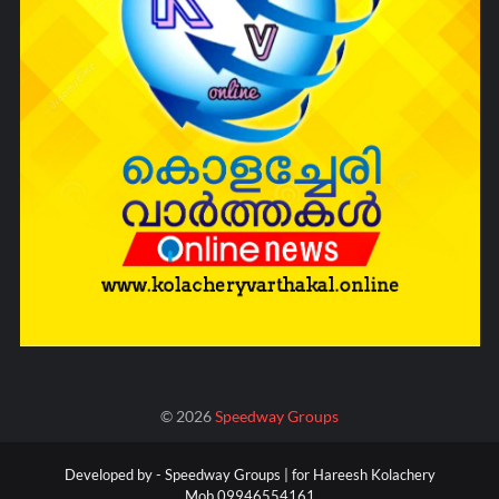
©
2026
Speedway Groups
Developed by -
Speedway Groups | for Hareesh Kolachery
Mob.09946554161