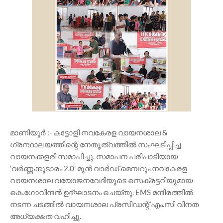
മാണിയൂർ :- കട്ടോളി നവകേരള വായനശാല &
ഗ്രന്ഥാലയത്തിന്റെ നേതൃത്വത്തിൽ സംഘടിപ്പിച്ച
വായനക്കളരി സമാപിച്ചു. സമാപന പരിപാടിയായ
'വർണ്ണക്കൂടാരം 2.0' മുൻ വാർഡ് മെമ്പറും നവകേരള
വായനശാല വയോജനവേദിയുടെ സെക്രട്ടറിയുമായ
കെ.ഗോവിന്ദൻ ഉദ്ഘാടനം ചെയ്തു. EMS മന്ദിരത്തിൽ
നടന്ന ചടങ്ങിൽ വായനശാല പ്രസിഡന്റ് എം.സി വിനത
അധ്യക്ഷത വഹിച്ചു.