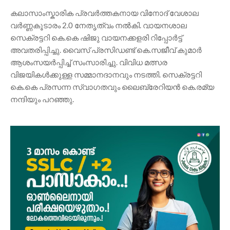
കലാസാംസ്കാരിക പ്രവർത്തകനായ വിനോദ് വേശാല
വർണ്ണകൂടാരം 2.0 നേതൃത്വം നൽകി. വായനശാല
സെക്രട്ടറി കെ.കെ ഷിജു വായനക്കളരി റിപ്പോർട്ട്
അവതരിപ്പിച്ചു. വൈസ് പ്രസിഡണ്ട് കെ.സജീവ് കുമാർ
ആശംസയർപ്പിച്ച് സംസാരിച്ചു. വിവിധ മത്സര
വിജയികൾക്കുള്ള സമ്മാനദാനവും നടത്തി. സെക്രട്ടറി
കെ.കെ പ്രസന്ന സ്വാഗതവും ലൈബ്രേറിയൻ കെ.രമ്യ
നന്ദിയും പറഞ്ഞു.