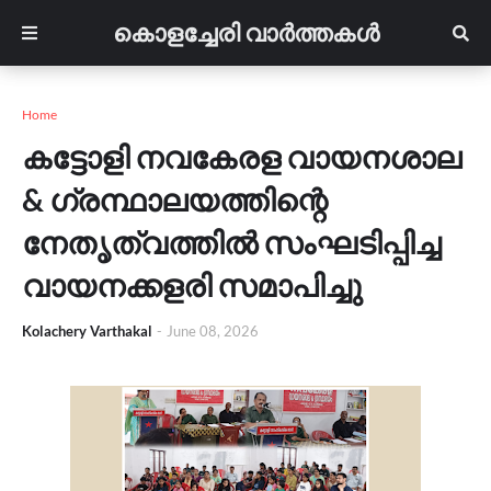
കൊളച്ചേരി വാർത്തകൾ
Home
കട്ടോളി നവകേരള വായനശാല
& ഗ്രന്ഥാലയത്തിന്റെ
നേതൃത്വത്തിൽ സംഘടിപ്പിച്ച
വായനക്കളരി സമാപിച്ചു
Kolachery Varthakal
-
June 08, 2026