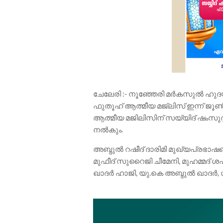
ചേലേരി :- നൂഞ്ഞേരി മർകസുൽ ഹു
ഫുതൂഹ് ആത്മീയ മജ്‌ലിസ് ഇന്ന് ജൂൺ
ആത്മീയ മജിലിസിന് സയ്യിദ് ഷംസുദ
നൽകും.
അബ്ദുൽ റഷീദ് ദാരിമി മുഖ്യപ്രഭാഷ
മുഫീദ് സുറൈജി ചീമേനി, മുഹമ്മദ് ശ
ഖാദർ ഹാജി, യു.കെ അബ്ദുൽ ഖാദർ, 