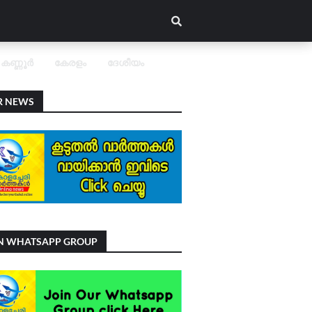
കണ്ണൂർ
കേരളം
ദേശീയം
R NEWS
IN WHATSAPP GROUP