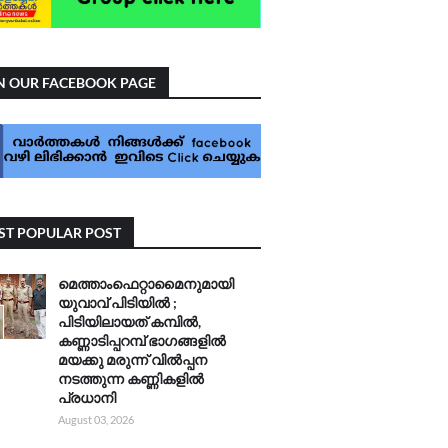
N OUR FACEBOOK PAGE
T POPULAR POST
മെത്താംഫെറ്റാമൈനുമായി
യുവാവ് പിടിയിൽ ;
പിടിയിലായത് കമ്പിൽ,
കണ്ണാടിപ്പറമ്പ് ഭാഗങ്ങളിൽ
മയക്കു മരുന്ന് വിൽപ്പന
നടത്തുന്ന കണ്ണികളിൽ
പ്രധാനി
August 03, 2026