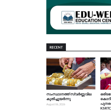
RECENT
സംസ്ഥാനത്ത് സ്വർണ്ണവില
ഒരിടവേ
കുതിച്ചുയർന്നു
കൊറി
പുനരാ
August 06, 2026
KSRT