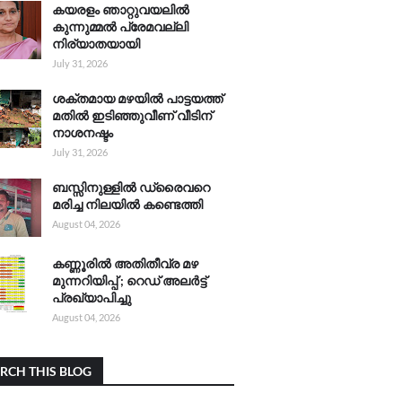
കയരളം ഞാറ്റുവയലിൽ
കുന്നുമ്മൽ പ്രേമവല്ലി
നിര്യാതയായി
July 31, 2026
ശക്തമായ മഴയിൽ പാട്ടയത്ത്
മതിൽ ഇടിഞ്ഞുവീണ് വീടിന്
നാശനഷ്ടം
July 31, 2026
ബസ്സിനുള്ളിൽ ഡ്രൈവറെ
മരിച്ച നിലയിൽ കണ്ടെത്തി
August 04, 2026
കണ്ണൂരിൽ അതിതീവ്ര മഴ
മുന്നറിയിപ്പ് ; റെഡ് അലർട്ട്
പ്രഖ്യാപിച്ചു
August 04, 2026
RCH THIS BLOG