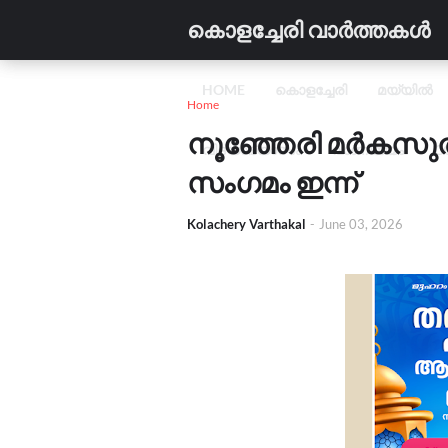
കൊളച്ചേരി വാർത്തകൾ
HOME
കൊളച്ചേരി
മയ്യിൽ
Home
നൂഞ്ഞേരി മർകസു
വിദ്യാഭ്യാസം
വാണിജ്യം
C
സംഗമം ഇന്ന്
Kolachery Varthakal
-
June 03, 2026