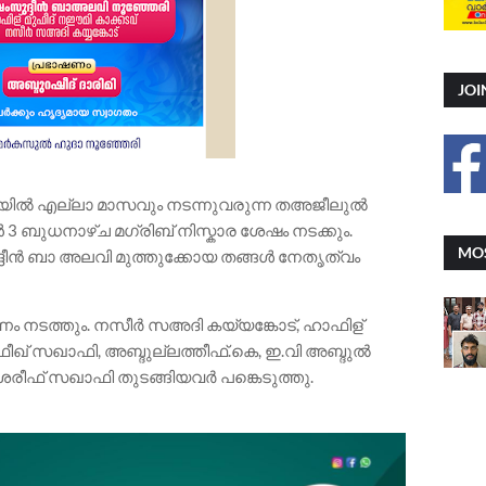
JOI
ദയിൽ എല്ലാ മാസവും നടന്നുവരുന്ന തഅജീലുൽ
 3 ബുധനാഴ്ച മഗ്രിബ് നിസ്കാര ശേഷം നടക്കും.
MOS
്ദീൻ ബാ അലവി മുത്തുക്കോയ തങ്ങൾ നേതൃത്വം
ണം നടത്തും. നസീർ സഅദി കയ്യങ്കോട്, ഹാഫിള്
ഫീഖ് സഖാഫി, അബ്ദുല്ലത്തീഫ്.കെ, ഇ.വി അബ്ദുൽ
ശരീഫ് സഖാഫി തുടങ്ങിയവർ പങ്കെടുത്തു.