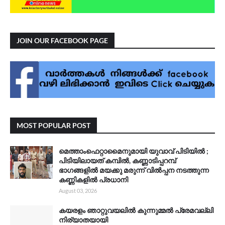
JOIN OUR FACEBOOK PAGE
MOST POPULAR POST
മെത്താംഫെറ്റാമൈനുമായി യുവാവ് പിടിയിൽ ;
പിടിയിലായത് കമ്പിൽ, കണ്ണാടിപ്പറമ്പ്
ഭാഗങ്ങളിൽ മയക്കു മരുന്ന് വിൽപ്പന നടത്തുന്ന
കണ്ണികളിൽ പ്രധാനി
August 03, 2026
കയരളം ഞാറ്റുവയലിൽ കുന്നുമ്മൽ പ്രേമവല്ലി
നിര്യാതയായി