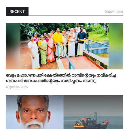
RECENT
Show more
വേളം മഹാഗണപതി ക്ഷേത്രത്തിൽ റാമ്പിന്റെയും നവീകരിച്ച
ഗണപതി മണ്ഡപത്തിന്റെയും സമർപ്പണം നടന്നു
August 06, 2026