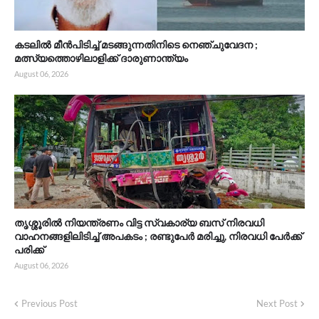
കടലിൽ മീൻപിടിച്ച് മടങ്ങുന്നതിനിടെ നെഞ്ചുവേദന ;
മത്സ്യത്തൊഴിലാളിക്ക് ദാരുണാന്ത്യം
August 06, 2026
തൃശ്ശൂരിൽ നിയന്ത്രണം വിട്ട സ്വകാര്യ ബസ് നിരവധി
വാഹനങ്ങളിലിടിച്ച് അപകടം ; രണ്ടുപേർ മരിച്ചു, നിരവധി പേർക്ക്
പരിക്ക്
August 06, 2026
Previous Post
Next Post