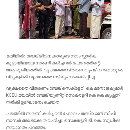
മയ്യിൽ:-ബേങ്ക് ജീവനക്കാരുടെ സാംസ്കാരിക
കൂട്ടായ്മയായ സരണി കൾച്ചറൽ ഫോറത്തിന്റെ
ആഭിമുഖ്യത്തിൽ വൃക്ഷതൈ വിതരണവും ജീവനക്കാരുടെ
വീടുകളിൽ വൃക്ഷ തൈ നടീലും സംഘടിപ്പിച്ചു .
വൃക്ഷതൈ വിതരണം ബേങ്ക് സെക്രട്ടറി കെ മനോജ്‌കുമാർ
KCEU മയ്യിൽ ബേങ്ക് യൂണിറ്റ് സെക്രട്ടറി കെ കെ കൃഷ്ണന്
നൽകി ഉദ്ഘാടനം ചെയ്ത
.ചടങ്ങിൽ സരണി കൾച്ചറൽ ഫോറം പ്രസിഡണ്ട്‌ സി പി
നാസർ അധ്യക്ഷത വഹിച്ചു. സെക്രട്ടറി ടി. കെ. സുധീഷ്
സ്വാഗതം പറഞ്ഞു.