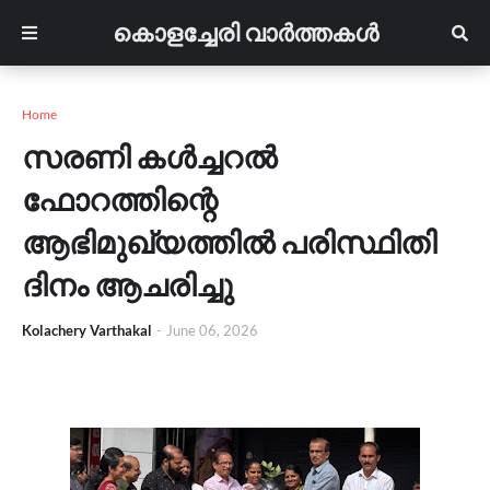
കൊളച്ചേരി വാർത്തകൾ
Home
സരണി കൾച്ചറൽ
ഫോറത്തിന്റെ
ആഭിമുഖ്യത്തിൽ പരിസ്ഥിതി
ദിനം ആചരിച്ചു
Kolachery Varthakal
-
June 06, 2026