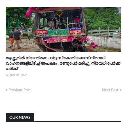
തൃശ്ശൂരിൽ നിയന്ത്രണം വിട്ട സ്വകാര്യ ബസ് നിരവധി
വാഹനങ്ങളിലിടിച്ച് അപകടം ; രണ്ടുപേർ മരിച്ചു, നിരവധി പേർക്ക്
പരിക്ക്
August 06, 2026
Previous Post
Next Post
OUR NEWS