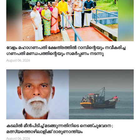
വേളം മഹാഗണപതി ക്ഷേത്രത്തിൽ റാമ്പിന്റെയും നവീകരിച്ച
ഗണപതി മണ്ഡപത്തിന്റെയും സമർപ്പണം നടന്നു
August 06, 2026
കടലിൽ മീൻപിടിച്ച് മടങ്ങുന്നതിനിടെ നെഞ്ചുവേദന ;
മത്സ്യത്തൊഴിലാളിക്ക് ദാരുണാന്ത്യം
August 06, 2026