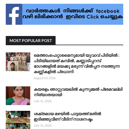
MOST POPULAR POST
മെത്താംഫെറ്റാമൈനുമായി യുവാവ് പിടിയിൽ ;
പിടിയിലായത് കമ്പിൽ, കണ്ണാടിപ്പറമ്പ്
ഭാഗങ്ങളിൽ മയക്കു മരുന്ന് വിൽപ്പന നടത്തുന്ന
കണ്ണികളിൽ പ്രധാനി
August 03, 2026
കയരളം ഞാറ്റുവയലിൽ കുന്നുമ്മൽ പ്രേമവല്ലി
നിര്യാതയായി
July 31, 2026
ശക്തമായ മഴയിൽ പാട്ടയത്ത് മതിൽ
ഇടിഞ്ഞുവീണ് വീടിന് നാശനഷ്ടം
July 31, 2026