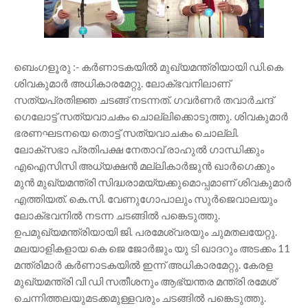
ബെംഗളൂരു :- കർണാടകയിൽ മുഖ്യമന്ത്രിയായി ഡി.കെ
ശിവകുമാർ അധികാരമേറ്റു. ലോക്‌ഭവനിലാണ്
സത്യപ്രതിജ്ഞ ചടങ്ങ് നടന്നത്. ഗവർണർ തവാർചന്ദ്
ഗെലോട്ട് സത്യവാചകം ചൊല്ലിക്കൊടുത്തു. ശിവകുമാർ
ഭരണഘടനയെ തൊട്ട് സത്യവാചകം ചൊല്ലി.
ലോക്‌സഭാ പ്രതിപക്ഷ നേതാവ് രാഹുൽ ഗാന്ധിക്കും
എഐസിസി അധ്യക്ഷൻ മല്ലികാർജുൻ ഖാർഗെക്കും
മുൻ മുഖ്യമന്ത്രി സിദ്ധരാമയ്യക്കുമൊപ്പമാണ് ശിവകുമാർ
എത്തിയത്. കെ.സി. വേണുഗോപാലും സുർജെവാലയും
ലോക്‌ഭവനിൽ നടന്ന ചടങ്ങിൽ പങ്കെടുത്തു.
ഉപമുഖ്യമന്ത്രിയായി ജി. പരമേശ്വരയും ചുമതലയേറ്റു.
മലയാളികളായ കെ ജെ ജോർജും യു ടി ഖാദറും അടക്കം 11
മന്ത്രിമാർ കർണാടകയിൽ ഇന്ന് അധികാരമേറ്റു. കേരള
മുഖ്യമന്ത്രി വി ഡി സതീശനും ആഭ്യന്തര മന്ത്രി രമേശ്
ചെന്നിത്തലയുമടക്കമുള്ളവരും ചടങ്ങിൽ പങ്കെടുത്തു.