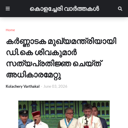
കൊളച്ചേരി വാർത്തകൾ
Home
കർണ്ണാടക മുഖ്യമന്ത്രിയായി
ഡി.കെ ശിവകുമാർ
സത്യപ്രതിജ്ഞ ചെയ്ത്
അധികാരമേറ്റു
Kolachery Varthakal
-
June 03, 2026