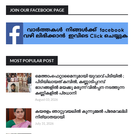
JOIN OUR FACEBOOK PAGE
MOST POPULAR POST
മെത്താംഫെറ്റാമൈനുമായി യുവാവ് പിടിയിൽ ;
പിടിയിലായത് കമ്പിൽ, കണ്ണാടിപ്പറമ്പ്
ഭാഗങ്ങളിൽ മയക്കു മരുന്ന് വിൽപ്പന നടത്തുന്ന
കണ്ണികളിൽ പ്രധാനി
August 03, 2026
കയരളം ഞാറ്റുവയലിൽ കുന്നുമ്മൽ പ്രേമവല്ലി
നിര്യാതയായി
July 31, 2026