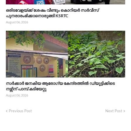
ഒരിടവേളയ്ക്ക് ശേഷം വീണ്ടും കൊറിയർ സർവീസ്
പുനരാരംഭിക്കാനൊരുങ്ങി KSRTC
August 06, 2026
സർക്കാർ ജനകീയ ആരോഗ്യ കേന്ദ്രത്തിൽ ഡ്യൂട്ടിക്കിടെ
നഴ്സിന് പാമ്പ് കടിയേറ്റു
August 06, 2026
Previous Post
Next Post