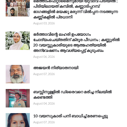
മെത്താംഫെറ്റാമൈനുമായി യുവാവ് പിടിയിൽ ;
പിടിയിലായത് കമ്പിൽ, കണ്ണാടിപ്പറമ്പ്
ഭാഗങ്ങളിൽ മയക്കു മരുന്ന് വിൽപ്പന നടത്തുന്ന
കണ്ണികളിൽ പ്രധാനി
August 03, 2026
ഭർത്താവിന്റെ ലഹരി ഉപയോഗം
ചോദ്യംചെയ്തതിന് ക്രൂര പീഡനം ; കണ്ണൂരിൽ
20 വയസ്സുകാരിയുടെ ആത്മഹത്യയിൽ
അന്വേഷണം ആവശ്യപ്പെട്ട് കുടുംബം
August 06, 2026
അജയൻ നിര്യാതനായി
August 07, 2026
ബസ്സിനുള്ളിൽ ഡ്രൈവറെ മരിച്ച നിലയിൽ
കണ്ടെത്തി
August 04, 2026
10 വയസുകാരി പനി ബാധിച്ച് മരണപ്പെട്ടു
August 07, 2026