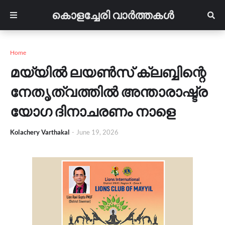
കൊളച്ചേരി വാർത്തകൾ
Home
മയ്യിൽ ലയൺസ് ക്ലബ്ബിന്റെ
നേതൃത്വത്തിൽ അന്താരാഷ്ട്ര
യോഗ ദിനാചരണം നാളെ
Kolachery Varthakal
-
June 19, 2026