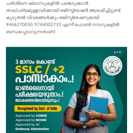
പരിശീലന ക്ലാസുകളിൽ പങ്കെടുക്കാൻ
താല്പര്യമുള്ളവർക്കായി രജിസ്ട്രേഷൻ ആരംഭിച്ചിട്ടുണ്ട്.
കൂടുതൽ വിവരങ്ങൾക്കും രജിസ്ട്രേഷനുമായി
9446270050, 9744002733 എന്നീ ഫോൺ നമ്പറുകളിൽ
ബന്ധപ്പെടാവുന്നതാണ്.