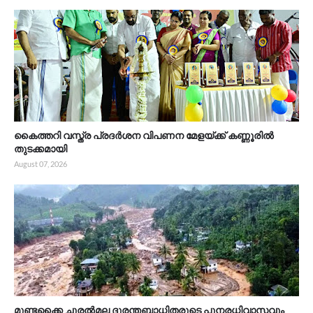
കൈത്തറി വസ്ത്ര പ്രദർശന വിപണന മേളയ്ക്ക് കണ്ണൂരിൽ
തുടക്കമായി
August 07, 2026
മുണ്ടക്കൈ ചൂരൽമല ദുരന്തബാധിതരുടെ പുനരധിവാസവും