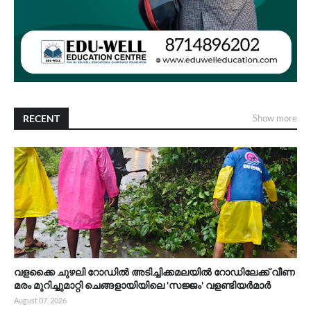
RECENT
Show more
വളക്കൈ ചുഴലി റോഡിൽ അടിച്ചിക്കമലയിൽ റോഡിലേക്ക് വീണ
മരം മുറിച്ചുമാറ്റി ചെങ്ങളായിയിലെ 'സജ്ജം' വളണ്ടിയർമാർ
August 07, 2026