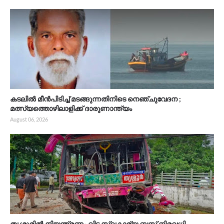
കടലിൽ മീൻപിടിച്ച് മടങ്ങുന്നതിനിടെ നെഞ്ചുവേദന ;
മത്സ്യത്തൊഴിലാളിക്ക് ദാരുണാന്ത്യം
August 06, 2026
തൃശ്ശൂരിൽ നിയന്ത്രണം വിട്ട സ്വകാര്യ ബസ് നിരവധി