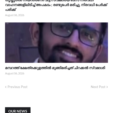
വാഹനങ്ങളിലിടിച്ച് അപകടം ; രണ്ടുപേർ മരിച്ചു, നിരവധി പേർക്ക്
പരിക്ക്
August 06, 2026
മമ്പറത്ത് ക്ഷേത്രക്കുളത്തിൽ മുങ്ങിമരിച്ചത് ചിറക്കൽ സ്വദേശി
August 06, 2026
Previous Post
Next Post
OUR NEWS