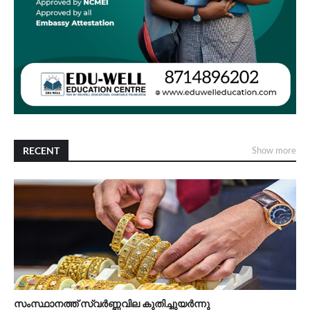
RECENT
Show more
സംസ്ഥാനത്ത് സ്വർണ്ണവില കുതിച്ചുയർന്നു