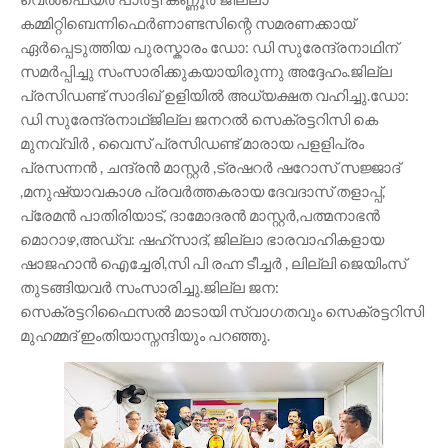
കമ്മിറ്റിബെന്നിഫെർണാണ്ടസിന്റെ സമരണക്കായ്
ഏർപ്പെടുത്തിയ പുരസ്കാരം ഡോ: ഡി സുരേന്ദ്രനാഥിന്
സമർപ്പിച്ചു സംസാരിക്കുകയായിരുന്നു അദ്ദേഹം.ജില്ല
പ്രസിഡണ്ട് സാദിഖ് ഉളിയിൽ അധ്യക്ഷത വഹിച്ചു.ഡോ:
ഡി സുരേന്ദ്രനാഥ്ജില്ല ജനറൽ സെക്രട്ടറിസി കെ
മുനവ്വിർ , വൈസ് പ്രസിഡണ്ട് മാരായ പളളിപ്രം
പ്രസന്നൻ , ചന്ദ്രൻ മാസ്റ്റർ ,ട്രഷറർ ഷറോസ് സജ്ജാദ്
,മനുഷ്യാവകാശ പ്രവർത്തകരായ ദേവദാസ് തളാപ്പ്,
പ്രേമൻ പാതിരിയാട്, ദാമോദരൻ മാസ്റ്റർ,പത്മനാഭൻ
മൊറാഴ,അഡ്വ: ഷഹ്സാദ്, ജില്ലാ ഭാരവാഹികളായ
ഷാജഹാൻ ഐച്ചേരി,സി പി രഹ്ന ടീച്ചർ , ലില്ലി ജെയിംസ്
തുടങ്ങിയവർ സംസാരിച്ചു.ജില്ല ജന:
സെക്രട്ടറിഫൈസൽ മാടായി സ്വാഗതവും സെക്രട്ടറിസി
മുഹമ്മദ് ഇംതിയാസ്നന്ദിയും പറഞ്ഞു.