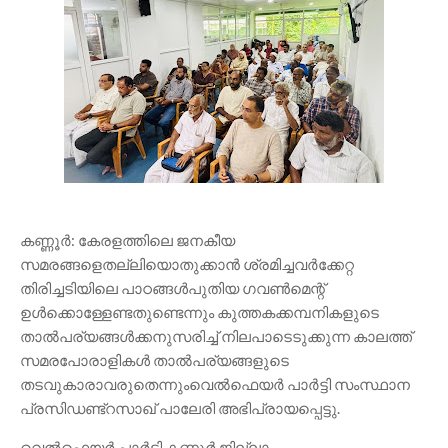
കണ്ണൂർ: കേരളത്തിലെ ജനകീയ
സമരങ്ങളെതല്ലിയൊതുക്കാൻ ശ്രമിച്ചവർക്കേറ്റ
തിരിച്ചടിയിലെ പാഠങ്ങൾപുതിയ ഗവൺമെന്റ്
ഉൾക്കൊള്ളേണ്ടതുണ്ടെന്നും കുത്തകക്കമ്പനികളുടെ
താൽപര്യങ്ങൾക്കനുസരിച്ച് നിലപാടെടുക്കുന്ന കാലത്ത്
സമരപോരാളികൾ താൽപര്യങ്ങളുടെ
തടവുകാരാവരുതെന്നുംവെൽഫെയർ പാർട്ടി സംസ്ഥാന
പ്രസിഡണ്ട്റസാഖ് പാലേരി അഭിപ്രായപ്പെട്ടു.
വെൽഫെയർ പാർട്ടി കണ്ണൂർ ജില്ലാ