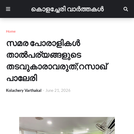
കൊളച്ചേരി വാർത്തകൾ
Home
സമര പോരാളികൾ
താൽപര്യങ്ങളുടെ
തടവുകാരാവരുത്;റസാഖ്
പാലേരി
Kolachery Varthakal
-
June 21, 2026