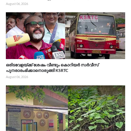
August 06, 2026
ഒരിടവേളയ്ക്ക് ശേഷം വീണ്ടും കൊറിയർ സർവീസ്
പുനരാരംഭിക്കാനൊരുങ്ങി KSRTC
August 06, 2026