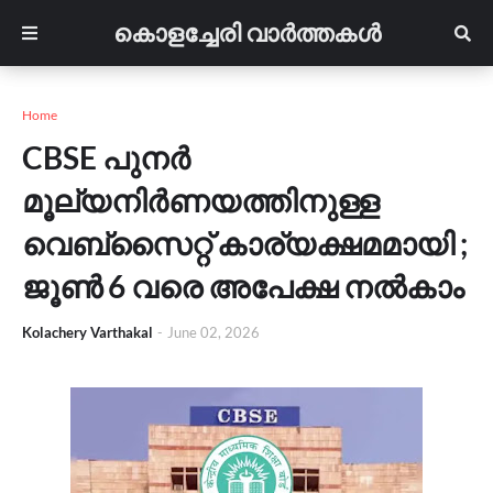
കൊളച്ചേരി വാർത്തകൾ
Home
CBSE പുനർ
മൂല്യനിർണയത്തിനുള്ള
വെബ്സൈറ്റ് കാര്യക്ഷമമായി ;
ജൂൺ 6 വരെ അപേക്ഷ നൽകാം
Kolachery Varthakal
-
June 02, 2026