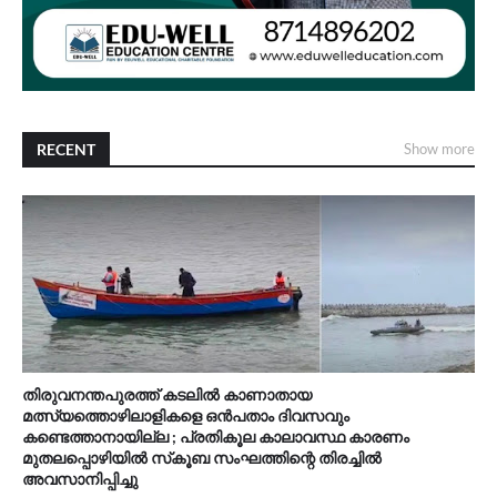
RECENT
Show more
തിരുവനന്തപുരത്ത് കടലിൽ കാണാതായ
മത്സ്യത്തൊഴിലാളികളെ ഒൻപതാം ദിവസവും
കണ്ടെത്താനായില്ല ; പ്രതികൂല കാലാവസ്ഥ കാരണം
മുതലപ്പൊഴിയിൽ സ്‌കൂബ സംഘത്തിന്റെ തിരച്ചിൽ
അവസാനിപ്പിച്ചു