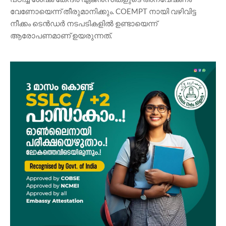
വേണോയെന്ന് തീരുമാനിക്കും. COEMPT നായി വഴിവിട്ട
നീക്കം ടെൻഡർ നടപടികളിൽ ഉണ്ടായെന്ന്
ആരോപണമാണ് ഉയരുന്നത്.