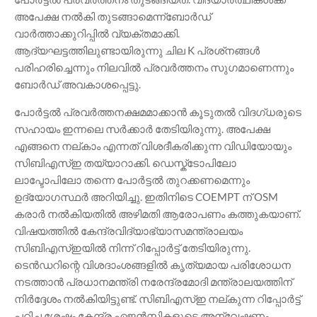
അപേക്ഷ നൽകി തുടങ്ങാമെന്ന്ബോർഡ്
വാർത്താക്കുറിപ്പിൽ വ്യക്തമാക്കി.
ആദ്യഘട്ടത്തിലുണ്ടായിരുന്നു ചില K പ്രശ്‌നങ്ങൾ
പരിഹരിച്ചെന്നും നിലവിൽ പ്രവർത്തനം സുഗമാണെന്നും
ബോർഡ് അവകാശപ്പെട്ടു.
പോർട്ടൽ പ്രവർത്തനക്ഷമമാക്കാൻ കൂടുതൽ വിദഗ്‌ധരുടെ
സഹായം ഇന്നലെ സർക്കാർ തേടിയിരുന്നു. അപേക്ഷ
എങ്ങനെ നല്‌കാം എന്നത് വിശദീകരിക്കുന്ന വിഡിയോയും
സിബിഎസ്ഇ തയ്യാറാക്കി. ഡെസ്ക്ടോപിലോ
ലാപ്ടോപിലോ തന്നെ പോർട്ടൽ തുറക്കണമെന്നും
ഉദ്യോഗസ്ഥർ അറിയിച്ചു. ഇതിനിടെ COEMPT ന് OSM
കരാർ നൽകിയതിൽ അഴിമതി ആരോപണം കത്തുകയാണ്.
വിഷയത്തിൽ കേന്ദ്രവിദ്യാഭ്യാസമന്ത്രാലയം
സിബിഎസ്ഇയിൽ നിന്ന് റിപ്പോർട്ട് തേടിയിരുന്നു.
ടെൻഡറിന്റെ വിശദാംശങ്ങളിൽ കൃത്യമായ പരിശോധന
നടത്താൻ പ്രധാനമന്ത്രി നരേന്ദ്രമോദി മന്ത്രാലയത്തിന്
നിർദ്ദേശം നൽകിയിട്ടുണ്ട്. സിബിഎസ്ഇ നല്കുന്ന റിപ്പോർട്ട്
പഠിച്ച ശേഷം കേന്ദ്ര ഏജൻസികളുടെ അന്വേഷണം