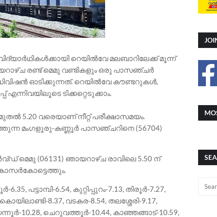
JOI
്ന വിദ്യാർഥികൾക്കായി റെയിൽവേ മലബാറിലേക്ക് മൂന്ന്
യറാഴ്ച രണ്ട് മെമു വണ്ടികളും ഒരു പാസഞ്ചർ
ഡിവിഷൻ ഓടിക്കുന്നത്. റെയിൽവേ കൗണ്ടറുകൾ,
എന്നിവയിലൂടെ ടിക്കറ്റെടുക്കാം.
MOS
 മുതൽ 5.20 വരെയാണ് നീറ്റ് പരീക്ഷാസമയം.
്തുന്ന മംഗളൂരു-കണ്ണൂർ പാസഞ്ചറിനെ (56704)
SEA
് മെമു (06131) ഞായറാഴ്ച രാവിലെ 5.50 ന്
 ന് കാസർകോട്ടെത്തും.
.35, പട്ടാമ്പി-6.54, കുറ്റിപ്പുറം-7.13, തിരൂർ-7.27,
, കൊയിലാണ്ടി-8.37, വടകര-8.54, തലശ്ശേരി-9.17,
ന്നൂർ-10.28, ചെറുവത്തൂർ-10.44, കാഞ്ഞങ്ങാട്-10.59,