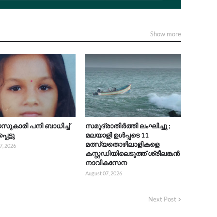
Show more
സുകാരി പനി ബാധിച്ച്
സമുദ്രാതിർത്തി ലംഘിച്ചു ;
െട്ടു
മലയാളി ഉൾപ്പടെ 11
മത്സ്യതൊഴിലാളികളെ
7, 2026
കസ്റ്റഡിയിലെടുത്ത് ശ്രീലങ്കൻ
നാവികസേന
August 07, 2026
Next Post