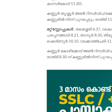
കാസർകോട്-11.30).
കണ്ണൂർ-തൃശ്ശൂർ അൺ റിസർവ്ഡ് മെമു
കണ്ണൂരിൽ നിന്ന് പുറപ്പെടും. രാത്രി 1
മറ്റ് സ്റ്റോപ്പുകൾ
:
തലശ്ശേരി-6.37, വടകര
പരപ്പനങ്ങാടി-8.21, താനൂർ-8.30, തിരൂർ-8.
ഷൊർണൂർ-10.10, വടക്കാഞ്ചേരി-11.18,
കണ്ണൂർ-കോഴിക്കോട് അൺ റിസർവ്
രാത്രി 8.30-ന് കണ്ണൂരിൽനിന്ന് പുറപ്പെ