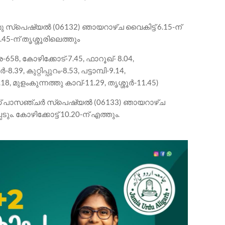
 സ്പെഷ്യൽ (06132) ഞായറാഴ്ച വൈകിട്ട് 6.15-ന്
1.45-ന് തൃശ്ശൂരിലെത്തും
-658, കോഴിക്കോട്-7.45, ഫാറൂഖ്- 8.04,
39, കുറ്റിപ്പുറം-8.53, പട്ടാമ്പി-9.14,
 മുളംകുന്നത്തു കാവ്-11.29, തൃശ്ശൂർ-11.45)
ഡ് പാസഞ്ചർ സ്പെഷ്യൽ (06133) ഞായറാഴ്ച
ടും. കോഴിക്കോട്ട് 10.20-ന് എത്തും.