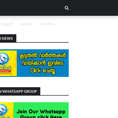
കണ്ണൂർ
കേരളം
ദേശീയം
R NEWS
IN WHATSAPP GROUP