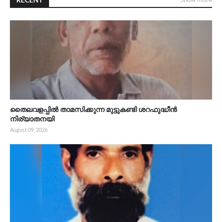
തൈലവളപ്പിൽ താമസിക്കുന്ന മുട്ടുകണ്ടി ശറഫുദ്ധീൻ
നിര്യാതനയി
August 09, 2026