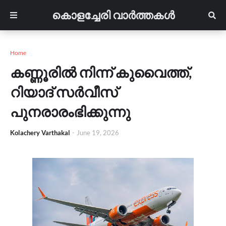
കൊളച്ചേരി വാർത്തകൾ
Home
കണ്ണൂരിൽ നിന്ന് കുവൈത്ത്,
റിയാദ് സർവീസ്
പുനരാരംഭിക്കുന്നു
Kolachery Varthakal
-
June 19, 2026