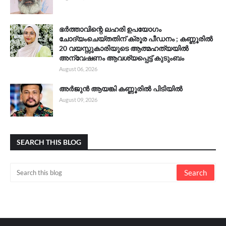
ഭർത്താവിന്റെ ലഹരി ഉപയോഗം
ചോദ്യംചെയ്തതിന് ക്രൂര പീഡനം ; കണ്ണൂരിൽ
20 വയസ്സുകാരിയുടെ ആത്മഹത്യയിൽ
അന്വേഷണം ആവശ്യപ്പെട്ട് കുടുംബം
August 06, 2026
അർജുൻ ആയങ്കി കണ്ണൂരിൽ പിടിയിൽ
August 09, 2026
SEARCH THIS BLOG