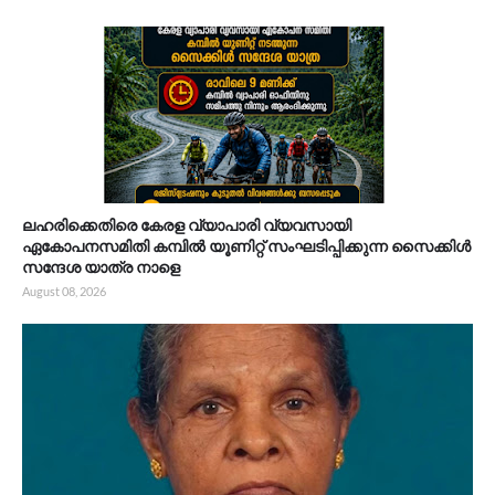
ലഹരിക്കെതിരെ കേരള വ്യാപാരി വ്യവസായി
ഏകോപനസമിതി കമ്പിൽ യൂണിറ്റ് സംഘടിപ്പിക്കുന്ന സൈക്കിൾ
സന്ദേശ യാത്ര നാളെ
August 08, 2026