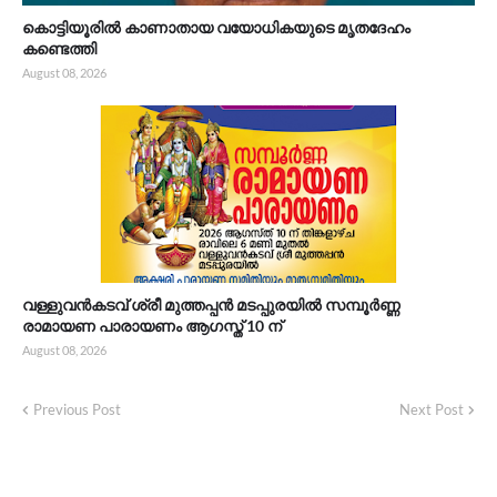
കൊട്ടിയൂരിൽ കാണാതായ വയോധികയുടെ മൃതദേഹം
കണ്ടെത്തി
August 08, 2026
വള്ളുവൻകടവ് ശ്രീ മുത്തപ്പൻ മടപ്പുരയിൽ സമ്പൂർണ്ണ
രാമായണ പാരായണം ആഗസ്ത് 10 ന്
August 08, 2026
Previous Post
Next Post