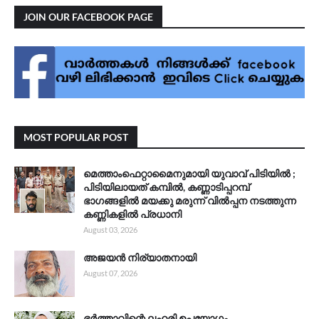
JOIN OUR FACEBOOK PAGE
MOST POPULAR POST
മെത്താംഫെറ്റാമൈനുമായി യുവാവ് പിടിയിൽ ;
പിടിയിലായത് കമ്പിൽ, കണ്ണാടിപ്പറമ്പ്
ഭാഗങ്ങളിൽ മയക്കു മരുന്ന് വിൽപ്പന നടത്തുന്ന
കണ്ണികളിൽ പ്രധാനി
August 03, 2026
അജയൻ നിര്യാതനായി
August 07, 2026
ഭർത്താവിന്റെ ലഹരി ഉപയോഗം